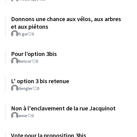
Donnons une chance aux vélos, aux arbres
et aux piétons
fr.gw
0
Pour l’option 3bis
Bencor
0
L' option 3 bis retenue
dengler
0
Non à l'enclavement de la rue Jacquinot
anne
0
Vote pour la proposition 3bis