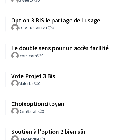
Option 3 BIS le partage de l usage
OLIVIER CAILLAT
0
Le double sens pour un accès facilité
icomicom
0
Vote Projet 3 Bis
Malerba
0
Choixoptioncitoyen
DamSarah
0
Soutien à l'option 2 bien sûr
Frédérique
0