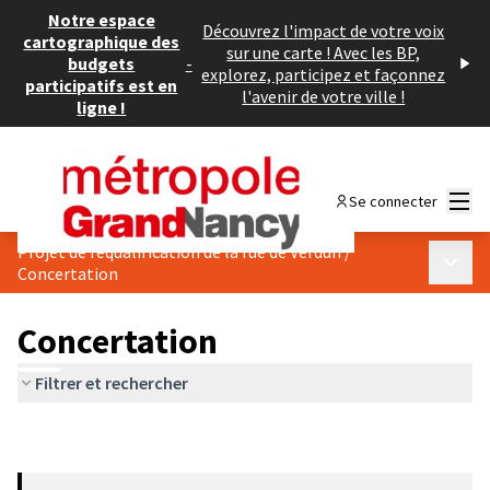
Notre espace
Découvrez l'impact de votre voix
cartographique des
sur une carte ! Avec les BP,
budgets
-
explorez, participez et façonnez
participatifs est en
l'avenir de votre ville !
ligne !
Menu
Se connecter
Projet de requalification de la rue de Verdun
/
Menu p
Concertation
Concertation
Filtrer et rechercher