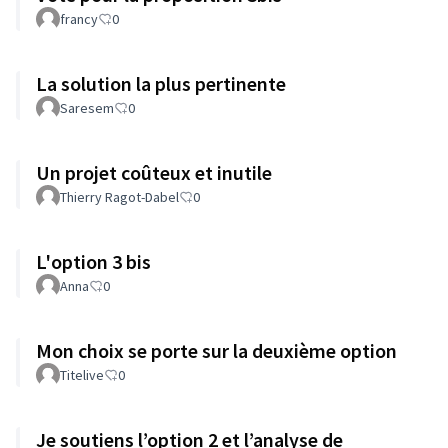
francy
0
La solution la plus pertinente
Saresem
0
Un projet coûteux et inutile
Thierry Ragot-Dabel
0
L'option 3 bis
Anna
0
Mon choix se porte sur la deuxième option
Titelive
0
Je soutiens l’option 2 et l’analyse de