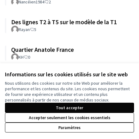
Nancéien1984
2
Des lignes T2 à T5 sur le modèle de la T1
Rayan
5
Quartier Anatole France
KH
0
Informations sur les cookies utilisés sur le site web
Voir toutes les propositions retirées
Nous utilisons des cookies sur notre site Web pour améliorer la
performance et les contenus du site. Les cookies nous permettent
de fournir une expérience utilisateur et un contenu plus
Conditions d'utilisation
personnalisés à partir de nos canaux de médias sociaux.
Paramètres des cookies
Tout accepter
Accepter seulement les cookies essentiels
Licence Cre
(Lien extern
Paramètres
(Lien externe)
Site réalisé grâce au
logiciel libre Decidim
.
(Lien externe)