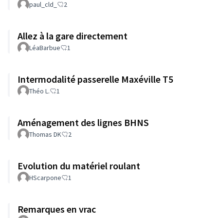
paul_cld_
2
Allez à la gare directement
LéaBarbue
1
Intermodalité passerelle Maxéville T5
Théo L.
1
Aménagement des lignes BHNS
Thomas DK
2
Evolution du matériel roulant
HScarpone
1
Remarques en vrac