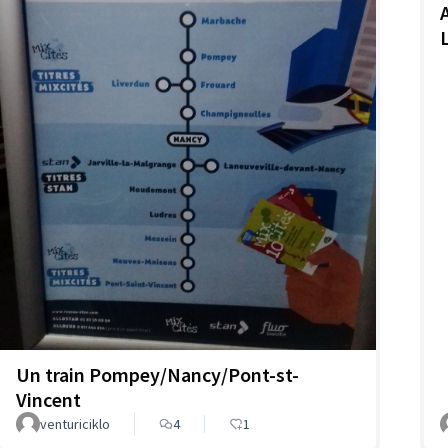
Un train Pompey/Nancy/Pont-st-
Vincent
venturiciklo
4
1