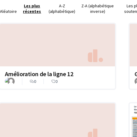
Les plus
A-Z
Z-A (alphabétique
Les p
Aléatoire
récentes
(alphabétique)
inverse)
soute
Amélioration de la ligne 12
0
0