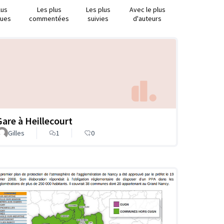
lus
Les plus
Les plus
Avec le plus
nues
commentées
suivies
d'auteurs
Gare à Heillecourt
Gilles
1
0