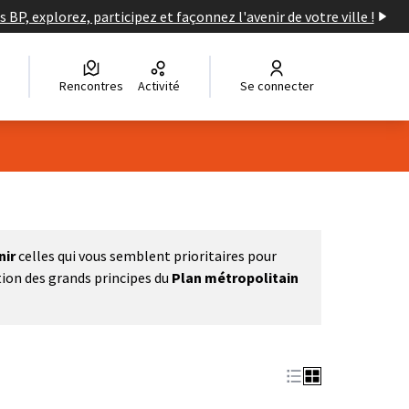
s BP, explorez, participez et façonnez l'avenir de votre ville !
Rencontres
Activité
Se connecter
nir
celles qui vous semblent prioritaires pour
tion des grands principes du
Plan métropolitain