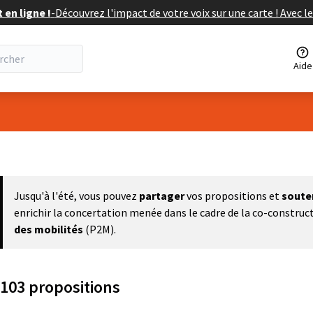
en ligne !
-
Découvrez l'impact de votre voix sur une carte ! Avec le
Aide
eur
Jusqu'à l'été, vous pouvez
partager
vos propositions et
soute
enrichir la concertation menée dans le cadre de la co-construc
des mobilités
(P2M).
103 propositions