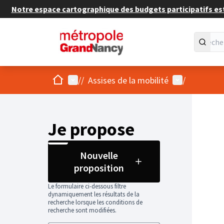
Notre espace cartographique des budgets participatifs est 
Accueil
Menu principal
Menu utilisat
/
/
Assises de la mobilité
/
Je propose
Nouvelle
proposition
Le formulaire ci-dessous filtre
dynamiquement les résultats de la
recherche lorsque les conditions de
recherche sont modifiées.