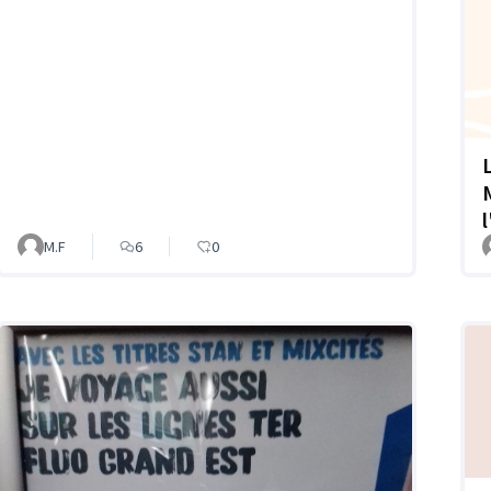
M.F
6
0