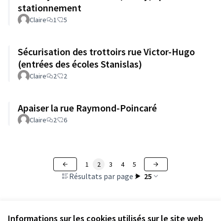
stationnement
Claire
1
5
Sécurisation des trottoirs rue Victor-Hugo
(entrées des écoles Stanislas)
Claire
2
2
Apaiser la rue Raymond-Poincaré
Claire
2
6
1
2
3
4
5
Résultats par page :
25
Informations sur les cookies utilisés sur le site web
Voir toutes les propositions retirées