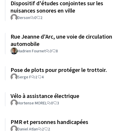
Dispositif d'études conjointes sur les
nuisances sonores en ville
Derson
0
2
Rue Jeanne d'Arc, une voie de circulation
automobile
Hadrien Fournet
3
8
Pose de plots pour protéger le trottoir.
Serge F
1
4
Vélo à assistance électrique
Hortense MOREL
0
3
PMR et personnes handicapées
Daniel Atlan
2
2