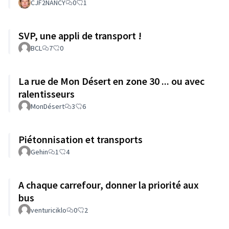
CJF2NANCY
0
1
SVP, une appli de transport !
BCL
7
0
La rue de Mon Désert en zone 30 ... ou avec
ralentisseurs
MonDésert
3
6
Piétonnisation et transports
Gehin
1
4
A chaque carrefour, donner la priorité aux
bus
venturiciklo
0
2