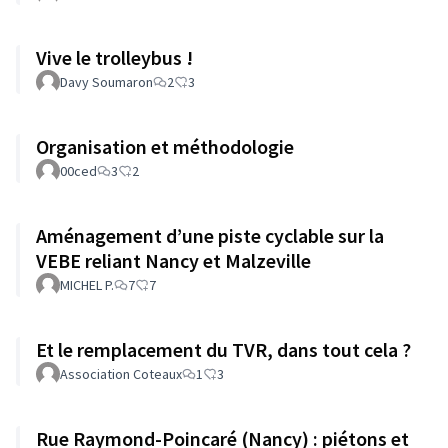
Vive le trolleybus !
Davy Soumaron
2
3
Organisation et méthodologie
00ced
3
2
Aménagement d’une piste cyclable sur la
VEBE reliant Nancy et Malzeville
MICHEL P.
7
7
Et le remplacement du TVR, dans tout cela ?
Association Coteaux
1
3
Rue Raymond-Poincaré (Nancy) : piétons et