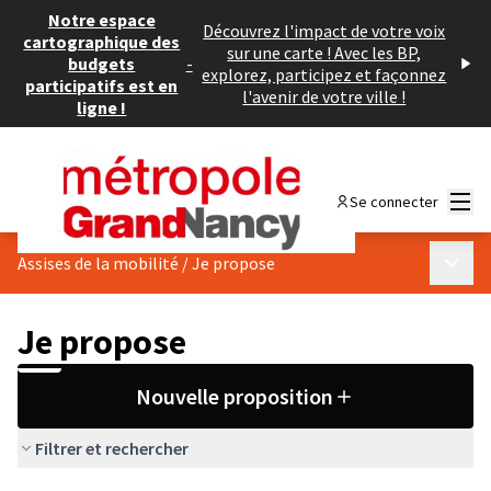
Notre espace
Découvrez l'impact de votre voix
cartographique des
sur une carte ! Avec les BP,
budgets
-
explorez, participez et façonnez
participatifs est en
l'avenir de votre ville !
ligne !
Menu
Se connecter
Menu p
Assises de la mobilité
/
Je propose
Je propose
Nouvelle proposition
Filtrer et rechercher