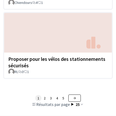
Chiendours
4
1
Proposer pour les vélos des stationnements
sécurisés
RL
0
1
1
2
3
4
5
Résultats par page :
25