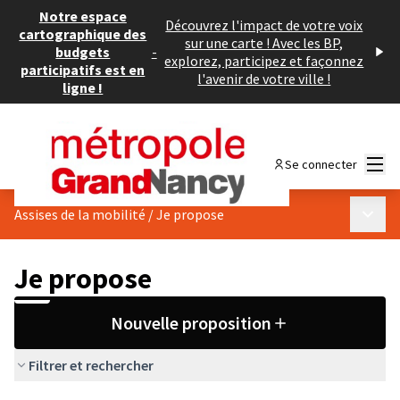
Notre espace
Découvrez l'impact de votre voix
cartographique des
sur une carte ! Avec les BP,
budgets
-
explorez, participez et façonnez
participatifs est en
l'avenir de votre ville !
ligne !
Menu
Se connecter
Menu p
Assises de la mobilité
/
Je propose
Je propose
Nouvelle proposition
Filtrer et rechercher