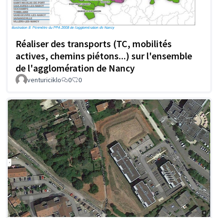
Réaliser des transports (TC, mobilités
actives, chemins piétons...) sur l'ensemble
de l'agglomération de Nancy
venturiciklo
0
0