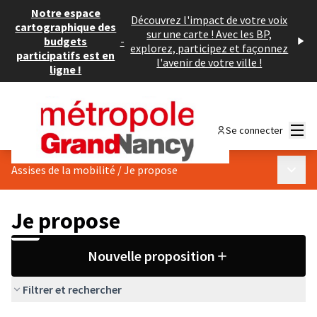
Notre espace
Découvrez l'impact de votre voix
cartographique des
sur une carte ! Avec les BP,
budgets
-
explorez, participez et façonnez
participatifs est en
l'avenir de votre ville !
ligne !
Menu
Se connecter
Menu p
Assises de la mobilité
/
Je propose
Je propose
Nouvelle proposition
Filtrer et rechercher