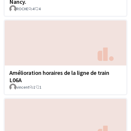
Nancy.
ROCHE
4
4
Amélioration horaires de la ligne de train
L06A
vincent
1
1