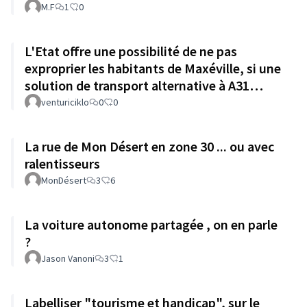
M.F
1
0
L'Etat offre une possibilité de ne pas
exproprier les habitants de Maxéville, si une
solution de transport alternative à A31
réduit de le trafic local
venturiciklo
0
0
La rue de Mon Désert en zone 30 ... ou avec
ralentisseurs
MonDésert
3
6
La voiture autonome partagée , on en parle
?
Jason Vanoni
3
1
Labelliser "tourisme et handicap", sur le