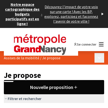
Notre espace
Découvrez l'impact de votre voix
cartographique des
sur une carte ! Avec les BP,
budgets
-
explorez, participez et façonnez
participatifs est en
l'avenir de votre ville !
ligne !
Menu
Se connecter
Menu p
Assises de la mobilité
/
Je propose
Je propose
Nouvelle proposition
Filtrer et rechercher