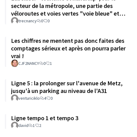
secteur de la métropole, une partie des
véloroutes et voies vertes "voie bleue" et
"Boucle de la Moselle"
trecnancy
0
0
Les chiffres ne mentent pas donc faites des
comptages sérieux et après on pourra parler
vrai !
CJF2NANCY
0
1
Ligne 5 : la prolonger sur l'avenue de Metz,
jusqu'à un parking au niveau de l'A31
venturiciklo
4
0
Ligne tempo 1 et tempo 3
david
1
2