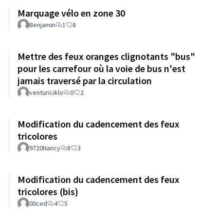
Marquage vélo en zone 30
Benjamin
1
8
Mettre des feux oranges clignotants "bus"
pour les carrefour où la voie de bus n'est
jamais traversé par la circulation
venturiciklo
0
2
Modification du cadencement des feux
tricolores
9720Nancy
8
3
Modification du cadencement des feux
tricolores (bis)
00ced
4
5