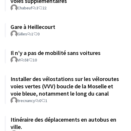
voies supplémentaires
Chabeuf
3
22
Gare à Heillecourt
Gilles
1
0
Il n’y a pas de mobilité sans voitures
VI
58
10
Installer des vélostations sur les véloroutes
voies vertes (VVV) boucle de la Moselle et
voie bleue, notamment le long du canal
trecnancy
0
1
Itinéraire des déplacements en autobus en
ville.