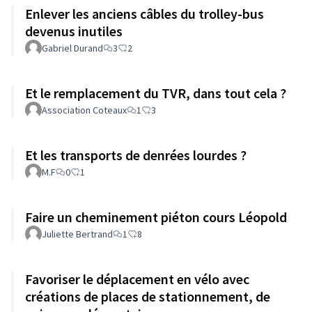
Enlever les anciens câbles du trolley-bus
devenus inutiles
Gabriel Durand
3
2
Et le remplacement du TVR, dans tout cela ?
Association Coteaux
1
3
Et les transports de denrées lourdes ?
M.F
0
1
Faire un cheminement piéton cours Léopold
Juliette Bertrand
1
8
Favoriser le déplacement en vélo avec
créations de places de stationnement, de