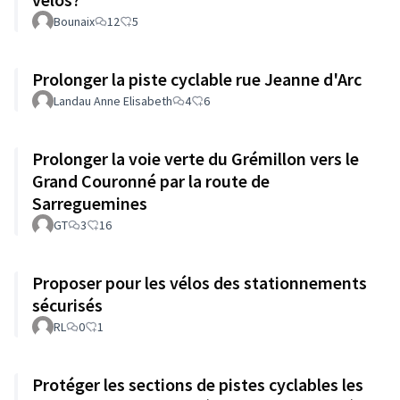
Bounaix
12
5
Prolonger la piste cyclable rue Jeanne d'Arc
Landau Anne Elisabeth
4
6
Prolonger la voie verte du Grémillon vers le
Grand Couronné par la route de
Sarreguemines
GT
3
16
Proposer pour les vélos des stationnements
sécurisés
RL
0
1
Protéger les sections de pistes cyclables les