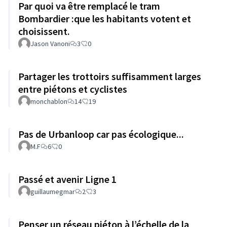
Par quoi va être remplacé le tram
Bombardier :que les habitants votent et
choisissent.
Jason Vanoni
3
0
Partager les trottoirs suffisamment larges
entre piétons et cyclistes
monchablon
14
19
Pas de Urbanloop car pas écologique...
M.F
6
0
Passé et avenir Ligne 1
guillaumegmar
2
3
Penser un réseau piéton à l’échelle de la