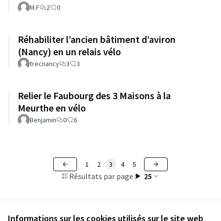
M.F
2
0
Réhabiliter l’ancien bâtiment d’aviron
(Nancy) en un relais vélo
trecnancy
3
3
Relier le Faubourg des 3 Maisons à la
Meurthe en vélo
Benjamin
0
6
1
2
3
4
5
Résultats par page :
25
Informations sur les cookies utilisés sur le site web
Voir toutes les propositions retirées