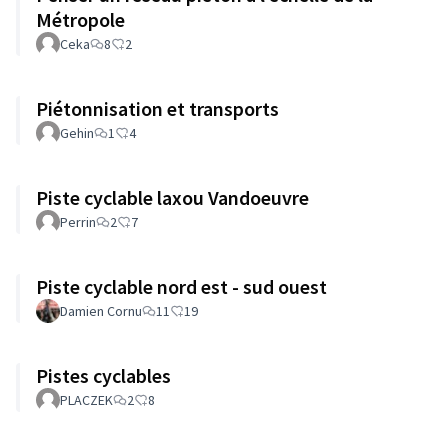
Métropole
Ceka
8
2
Piétonnisation et transports
Gehin
1
4
Piste cyclable laxou Vandoeuvre
Perrin
2
7
Piste cyclable nord est - sud ouest
Damien Cornu
11
19
Pistes cyclables
PLACZEK
2
8