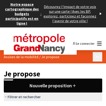
Notre espace
Découvrez l'impact de votre voix
cartographique des
sur une carte ! Avec les BP,
budgets
-
explorez, participez et façonnez
participatifs est en
l'avenir de votre ville !
ligne !
Menu
Se connecter
Menu p
Assises de la mobilité
/
Je propose
Je propose
Nouvelle proposition
Filtrer et rechercher