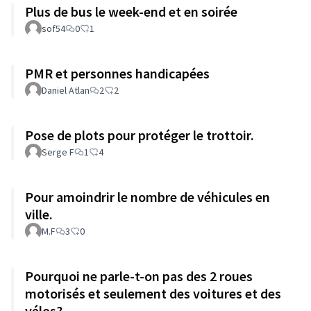
Plus de bus le week-end et en soirée
sof54
0
1
PMR et personnes handicapées
Daniel Atlan
2
2
Pose de plots pour protéger le trottoir.
Serge F
1
4
Pour amoindrir le nombre de véhicules en
ville.
M.F
3
0
Pourquoi ne parle-t-on pas des 2 roues
motorisés et seulement des voitures et des
vélos?