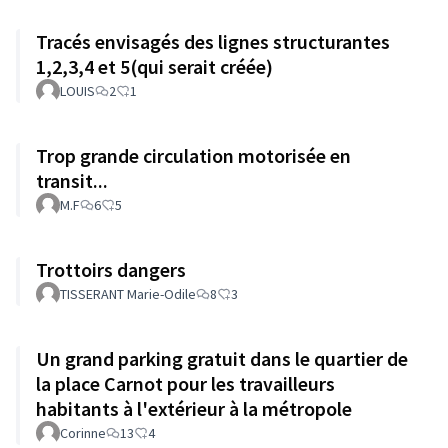
Tracés envisagés des lignes structurantes
1,2,3,4 et 5(qui serait créée)
LOUIS
2
1
Trop grande circulation motorisée en
transit...
M.F
6
5
Trottoirs dangers
TISSERANT Marie-Odile
8
3
Un grand parking gratuit dans le quartier de
la place Carnot pour les travailleurs
habitants à l'extérieur à la métropole
Corinne
13
4