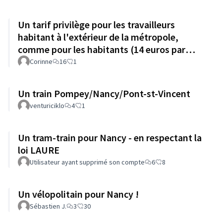
Un tarif privilège pour les travailleurs
habitant à l'extérieur de la métropole,
comme pour les habitants (14 euros par
mois)
Corinne
16
1
Un train Pompey/Nancy/Pont-st-Vincent
venturiciklo
4
1
Un tram-train pour Nancy - en respectant la
loi LAURE
Utilisateur ayant supprimé son compte
6
8
Un vélopolitain pour Nancy !
Sébastien J.
3
30