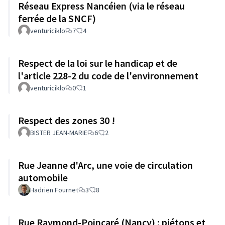
Réseau Express Nancéien (via le réseau
ferrée de la SNCF)
venturiciklo
7
4
Respect de la loi sur le handicap et de
l'article 228-2 du code de l'environnement
venturiciklo
0
1
Respect des zones 30 !
BISTER JEAN-MARIE
6
2
Rue Jeanne d'Arc, une voie de circulation
automobile
Hadrien Fournet
3
8
Rue Raymond-Poincaré (Nancy) : piétons et