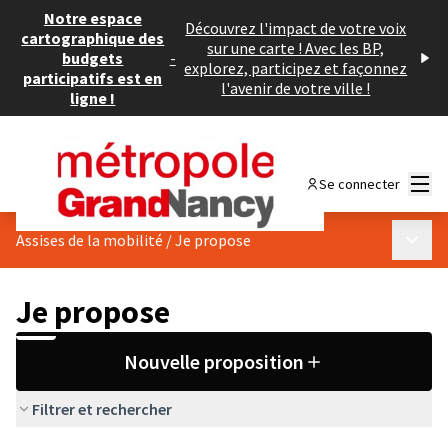
Notre espace
Découvrez l'impact de votre voix
cartographique des
sur une carte ! Avec les BP,
budgets
-
explorez, participez et façonnez
participatifs est en
l'avenir de votre ville !
ligne !
Menu
Se connecter
Menu p
Assises de la mobilité
/
Je propose
Je propose
Nouvelle proposition
Filtrer et rechercher