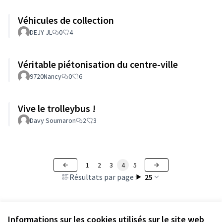
Véhicules de collection
DEJY JL
0
4
Véritable piétonisation du centre-ville
9720Nancy
0
6
Vive le trolleybus !
Davy Soumaron
2
3
1
2
3
4
5
Résultats par page :
25
Informations sur les cookies utilisés sur le site web
Voir toutes les propositions retirées