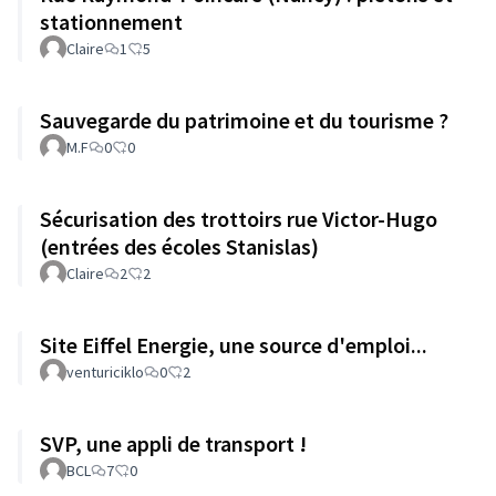
stationnement
Claire
1
5
Sauvegarde du patrimoine et du tourisme ?
M.F
0
0
Sécurisation des trottoirs rue Victor-Hugo
(entrées des écoles Stanislas)
Claire
2
2
Site Eiffel Energie, une source d'emploi...
venturiciklo
0
2
SVP, une appli de transport !
BCL
7
0