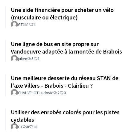
Une aide financière pour acheter un vélo
(musculaire ou électrique)
GT
1
1
Une ligne de bus en site propre sur
Vandoeuvre adaptée à la montée de Brabois
julien
5
1
Une meilleure desserte du réseau STAN de
l'axe Villers - Brabois - Clairlieu ?
CHAUVELOT Ludovic
2
0
Utiliser des enrobés colorés pour les pistes
cyclables
GT
8
18