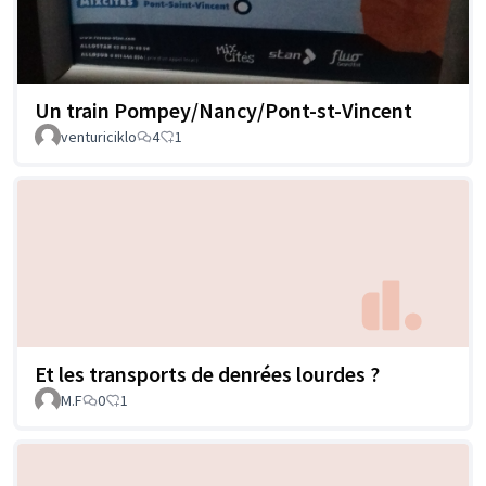
Un train Pompey/Nancy/Pont-st-Vincent
venturiciklo
4
1
Et les transports de denrées lourdes ?
M.F
0
1