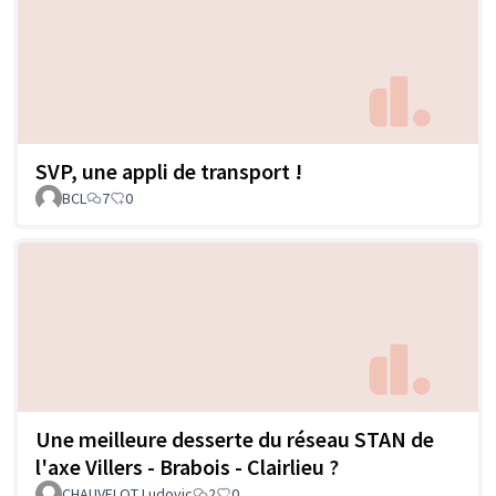
SVP, une appli de transport !
BCL
7
0
Une meilleure desserte du réseau STAN de
l'axe Villers - Brabois - Clairlieu ?
CHAUVELOT Ludovic
2
0