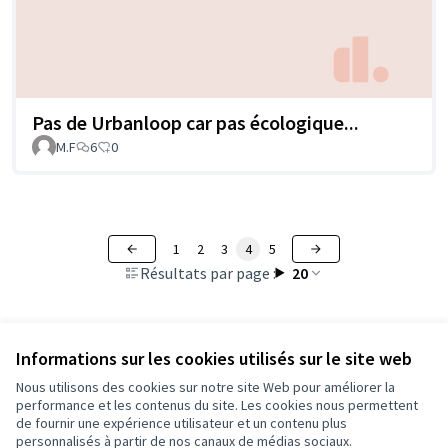
Pas de Urbanloop car pas écologique...
M.F
6
0
1
2
3
4
5
Résultats par page :
20
Voir toutes les propositions retirées
Informations sur les cookies utilisés sur le site web
Nous utilisons des cookies sur notre site Web pour améliorer la
performance et les contenus du site. Les cookies nous permettent
de fournir une expérience utilisateur et un contenu plus
Conditions d'utilisation
personnalisés à partir de nos canaux de médias sociaux.
Paramètres des cookies