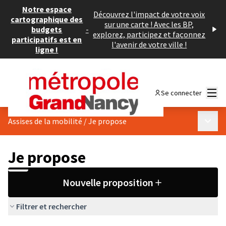
Notre espace
Découvrez l'impact de votre voix
cartographique des
sur une carte ! Avec les BP,
budgets
-
explorez, participez et façonnez
participatifs est en
l'avenir de votre ville !
ligne !
Menu
Se connecter
Menu p
Assises de la mobilité
/
Je propose
Je propose
Nouvelle proposition
Filtrer et rechercher