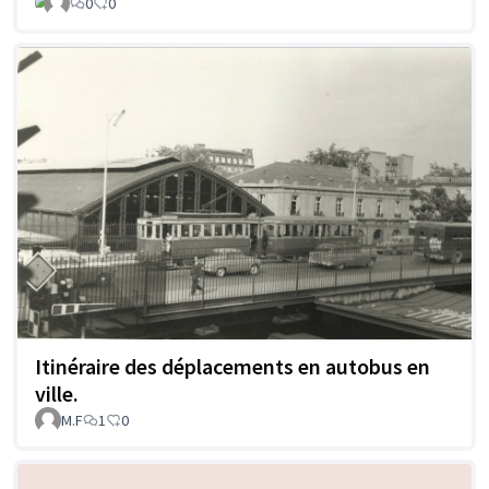
0
0
Itinéraire des déplacements en autobus en
ville.
M.F
1
0