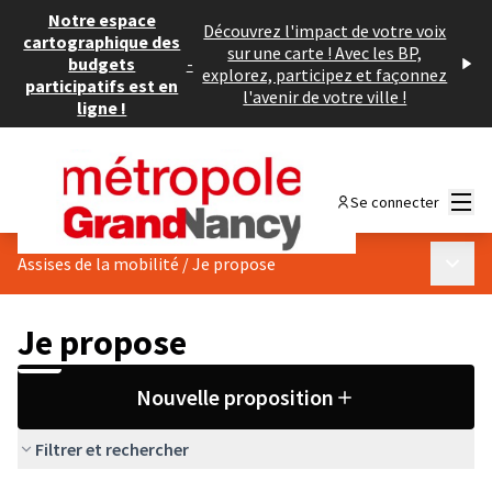
Notre espace
Découvrez l'impact de votre voix
cartographique des
sur une carte ! Avec les BP,
budgets
-
explorez, participez et façonnez
participatifs est en
l'avenir de votre ville !
ligne !
Menu
Se connecter
Menu p
Assises de la mobilité
/
Je propose
Je propose
Nouvelle proposition
Filtrer et rechercher