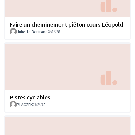
Faire un cheminement piéton cours Léopold
Juliette Bertrand
1
8
Pistes cyclables
PLACZEK
2
8