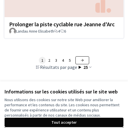
Prolonger la piste cyclable rue Jeanne d'Arc
Landau Anne Elisabeth
4
6
1
2
3
4
5
Résultats par page :
25
Informations sur les cookies utilisés sur le site web
Voir toutes les propositions retirées
Nous utilisons des cookies sur notre site Web pour améliorer la
performance et les contenus du site. Les cookies nous permettent
de fournir une expérience utilisateur et un contenu plus
Conditions d'utilisation
personnalisés à partir de nos canaux de médias sociaux.
Paramètres des cookies
Tout accepter