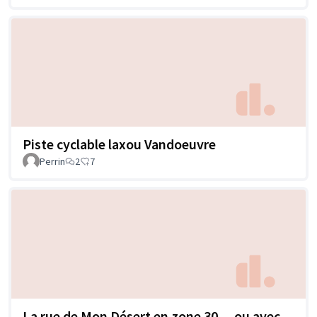
Piste cyclable laxou Vandoeuvre
Perrin
2
7
La rue de Mon Désert en zone 30 ... ou avec