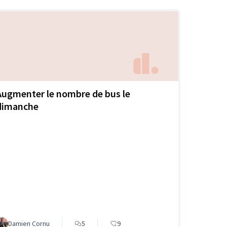
Augmenter le nombre de bus le
dimanche
Damien Cornu
5
9