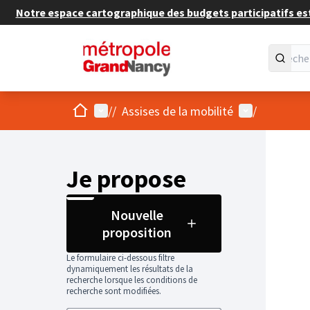
Notre espace cartographique des budgets participatifs est 
Accueil
Menu principal
Menu utilisat
/
/
Assises de la mobilité
/
Je propose
Nouvelle
proposition
Le formulaire ci-dessous filtre
dynamiquement les résultats de la
recherche lorsque les conditions de
recherche sont modifiées.