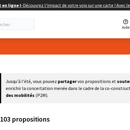
en ligne !
-
Découvrez l'impact de votre voix sur une carte ! Avec le
Aide
eur
Jusqu'à l'été, vous pouvez
partager
vos propositions et
soute
enrichir la concertation menée dans le cadre de la co-construc
des mobilités
(P2M).
103 propositions