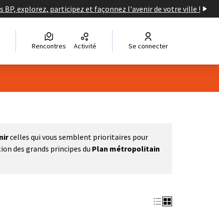
s BP, explorez, participez et façonnez l'avenir de votre ville !
Rencontres
Activité
Se connecter
nir
celles qui vous semblent prioritaires pour
tion des grands principes du
Plan métropolitain