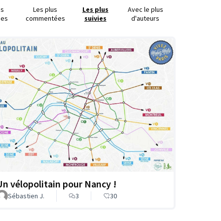
us
Les plus
Les plus
Avec le plus
ues
commentées
suivies
d'auteurs
Un vélopolitain pour Nancy !
Sébastien J.
3
30