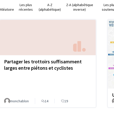
Les plus
A-Z
Z-A (alphabétique
Les pl
Aléatoire
récentes
(alphabétique)
inverse)
souten
Partager les trottoirs suffisamment
larges entre piétons et cyclistes
monchablon
14
19