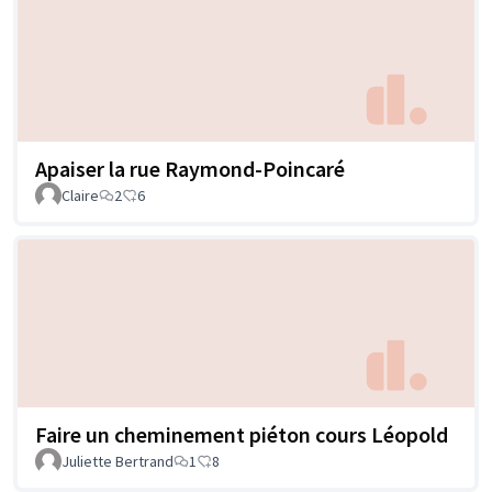
Apaiser la rue Raymond-Poincaré
Claire
2
6
Faire un cheminement piéton cours Léopold
Juliette Bertrand
1
8