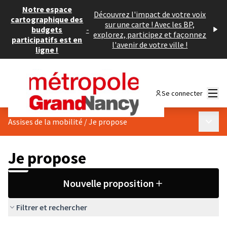
Notre espace
Découvrez l'impact de votre voix
cartographique des
sur une carte ! Avec les BP,
budgets
-
explorez, participez et façonnez
participatifs est en
l'avenir de votre ville !
ligne !
Menu
Se connecter
Menu p
Assises de la mobilité
/
Je propose
Je propose
Nouvelle proposition
Filtrer et rechercher