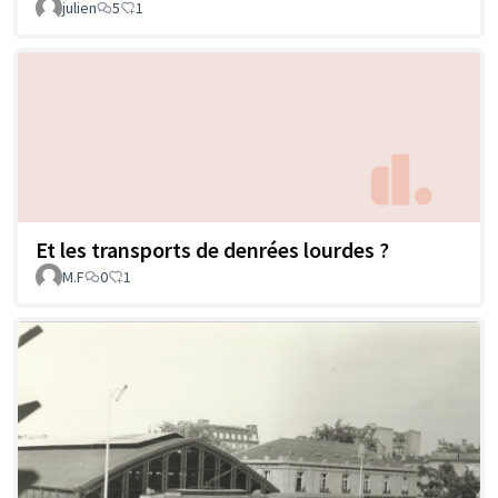
julien
5
1
Et les transports de denrées lourdes ?
M.F
0
1