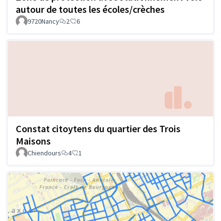
autour de toutes les écoles/crèches
9720Nancy
2
6
Constat citoytens du quartier des Trois
Maisons
Chiendours
4
1