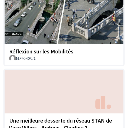
Réflexion sur les Mobilités.
M.F
40
1
Une meilleure desserte du réseau STAN de
l'axe Villers - Brabois - Clairlieu ?