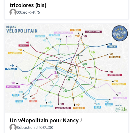
tricolores (bis)
00ced
4
5
Un vélopolitain pour Nancy !
Sébastien J.
3
30