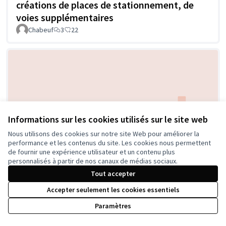
créations de places de stationnement, de
voies supplémentaires
Chabeuf
3
22
Informations sur les cookies utilisés sur le site web
Nous utilisons des cookies sur notre site Web pour améliorer la
Améliorer les continuités des pistes et des
performance et les contenus du site. Les cookies nous permettent
bandes cyclables
de fournir une expérience utilisateur et un contenu plus
personnalisés à partir de nos canaux de médias sociaux.
Gabriel Durand
4
10
Tout accepter
Accepter seulement les cookies essentiels
Paramètres