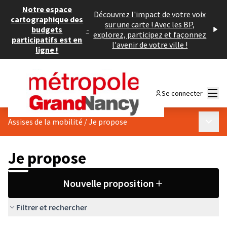
Notre espace
Découvrez l'impact de votre voix
cartographique des
sur une carte ! Avec les BP,
budgets
-
explorez, participez et façonnez
participatifs est en
l'avenir de votre ville !
ligne !
Menu
Se connecter
Menu p
Assises de la mobilité
/
Je propose
Je propose
Nouvelle proposition
Filtrer et rechercher