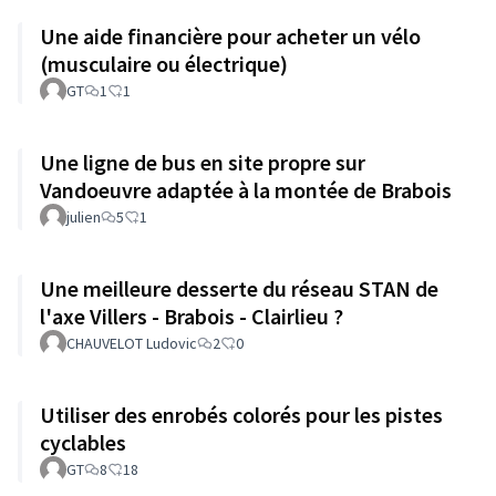
Une aide financière pour acheter un vélo
(musculaire ou électrique)
GT
1
1
Une ligne de bus en site propre sur
Vandoeuvre adaptée à la montée de Brabois
julien
5
1
Une meilleure desserte du réseau STAN de
l'axe Villers - Brabois - Clairlieu ?
CHAUVELOT Ludovic
2
0
Utiliser des enrobés colorés pour les pistes
cyclables
GT
8
18