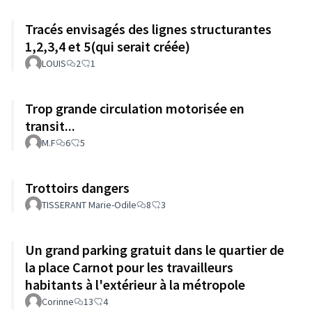
Tracés envisagés des lignes structurantes
1,2,3,4 et 5(qui serait créée)
LOUIS
2
1
Trop grande circulation motorisée en
transit...
M.F
6
5
Trottoirs dangers
TISSERANT Marie-Odile
8
3
Un grand parking gratuit dans le quartier de
la place Carnot pour les travailleurs
habitants à l'extérieur à la métropole
Corinne
13
4