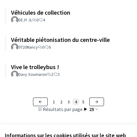
Véhicules de collection
DEJY JL
0
4
Véritable piétonisation du centre-ville
9720Nancy
0
6
Vive le trolleybus !
Davy Soumaron
2
3
1
2
3
4
5
Résultats par page :
25
Informations sur les cookies utilisés sur le site web
Voir toutes les propositions retirées