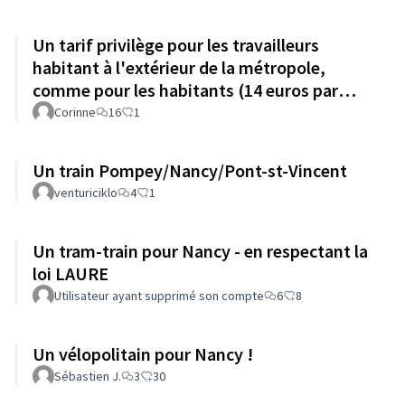
Un tarif privilège pour les travailleurs
habitant à l'extérieur de la métropole,
comme pour les habitants (14 euros par
mois)
Corinne
16
1
Un train Pompey/Nancy/Pont-st-Vincent
venturiciklo
4
1
Un tram-train pour Nancy - en respectant la
loi LAURE
Utilisateur ayant supprimé son compte
6
8
Un vélopolitain pour Nancy !
Sébastien J.
3
30