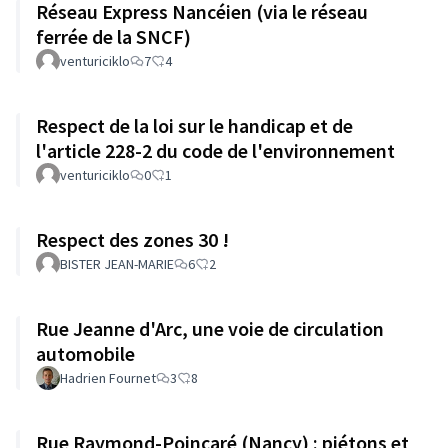
Réseau Express Nancéien (via le réseau
ferrée de la SNCF)
venturiciklo
7
4
Respect de la loi sur le handicap et de
l'article 228-2 du code de l'environnement
venturiciklo
0
1
Respect des zones 30 !
BISTER JEAN-MARIE
6
2
Rue Jeanne d'Arc, une voie de circulation
automobile
Hadrien Fournet
3
8
Rue Raymond-Poincaré (Nancy) : piétons et