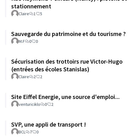
stationnement
Claire
1
5
Sauvegarde du patrimoine et du tourisme ?
M.F
0
0
Sécurisation des trottoirs rue Victor-Hugo
(entrées des écoles Stanislas)
Claire
2
2
Site Eiffel Energie, une source d'emploi...
venturiciklo
0
2
SVP, une appli de transport !
BCL
7
0