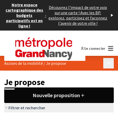
Notre espace
Découvrez l'impact de votre voix
cartographique des
sur une carte ! Avec les BP,
budgets
-
explorez, participez et façonnez
participatifs est en
l'avenir de votre ville !
ligne !
Menu
Se connecter
Menu p
Assises de la mobilité
/
Je propose
Je propose
Nouvelle proposition
Filtrer et rechercher