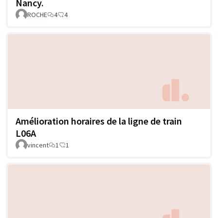
Nancy.
ROCHE
4
4
Amélioration horaires de la ligne de train
L06A
vincent
1
1