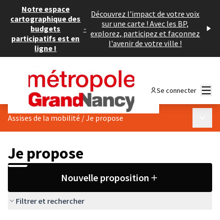
Notre espace
Découvrez l'impact de votre voix
cartographique des
sur une carte ! Avec les BP,
budgets
-
explorez, participez et façonnez
participatifs est en
l'avenir de votre ville !
ligne !
Menu
Se connecter
Menu p
Assises de la mobilité
/
Je propose
Je propose
Nouvelle proposition
Filtrer et rechercher