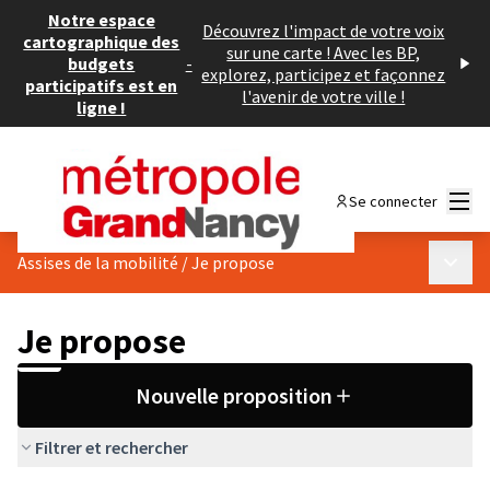
Notre espace
Découvrez l'impact de votre voix
cartographique des
sur une carte ! Avec les BP,
budgets
-
explorez, participez et façonnez
participatifs est en
l'avenir de votre ville !
ligne !
Menu
Se connecter
Menu p
Assises de la mobilité
/
Je propose
Je propose
Nouvelle proposition
Filtrer et rechercher