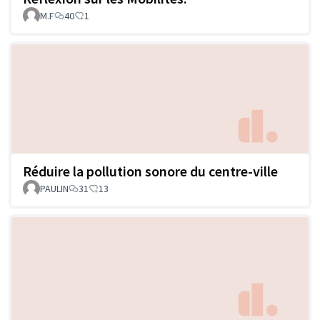
M.F
40
1
Réduire la pollution sonore du centre-ville
PAULIN
31
13