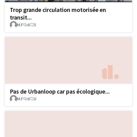
Trop grande circulation motorisée en
transit...
M.F
6
5
Pas de Urbanloop car pas écologique...
M.F
6
0