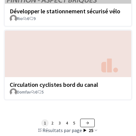
Développer le stationnement sécurisé vélo
Rio
6
9
Circulation cyclistes bord du canal
Domfav
6
5
1
2
3
4
5
Résultats par page :
25