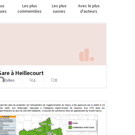
lus
Les plus
Les plus
Avec le plus
nues
commentées
suivies
d'auteurs
Gare à Heillecourt
Gilles
1
0