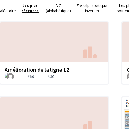
Les plus
A-Z
Z-A (alphabétique
Les p
Aléatoire
récentes
(alphabétique)
inverse)
soute
Amélioration de la ligne 12
0
0