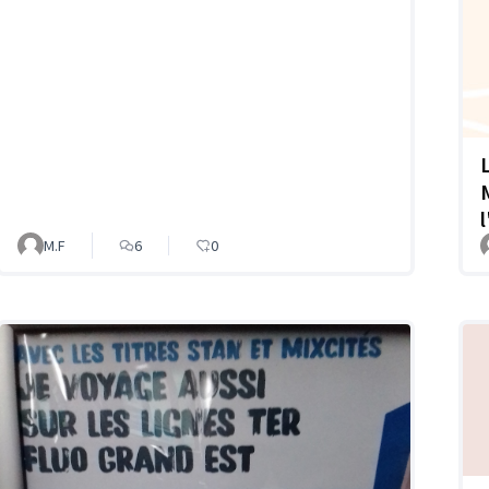
M.F
6
0