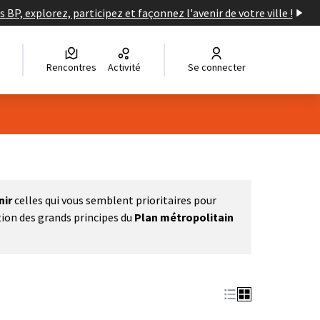
s BP, explorez, participez et façonnez l'avenir de votre ville !
Rencontres
Activité
Se connecter
nir
celles qui vous semblent prioritaires pour
tion des grands principes du
Plan métropolitain