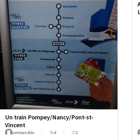
Un train Pompey/Nancy/Pont-st-
Vincent
venturiciklo
4
1