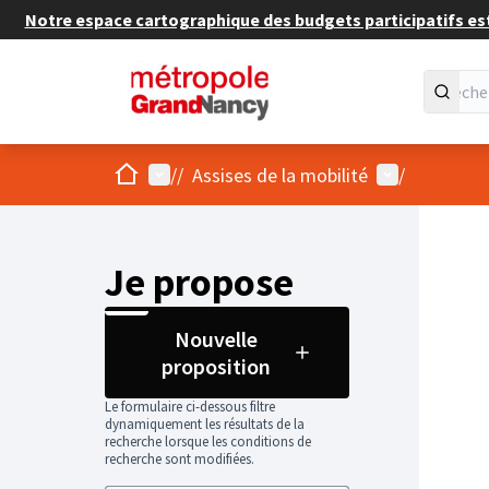
Notre espace cartographique des budgets participatifs est 
Accueil
Menu principal
Menu utilisat
/
/
Assises de la mobilité
/
Je propose
Nouvelle
proposition
Le formulaire ci-dessous filtre
dynamiquement les résultats de la
recherche lorsque les conditions de
recherche sont modifiées.