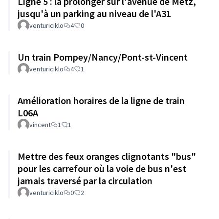
Ligne 5 : la prolonger sur l'avenue de Metz,
jusqu'à un parking au niveau de l'A31
venturiciklo
4
0
Un train Pompey/Nancy/Pont-st-Vincent
venturiciklo
4
1
Amélioration horaires de la ligne de train
L06A
vincent
1
1
Mettre des feux oranges clignotants "bus"
pour les carrefour où la voie de bus n'est
jamais traversé par la circulation
venturiciklo
0
2