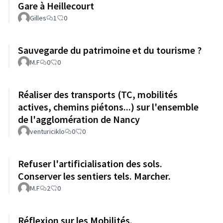
Gare à Heillecourt
Gilles
1
0
Sauvegarde du patrimoine et du tourisme ?
M.F
0
0
Réaliser des transports (TC, mobilités
actives, chemins piétons...) sur l'ensemble
de l'agglomération de Nancy
venturiciklo
0
0
Refuser l'artificialisation des sols.
Conserver les sentiers tels. Marcher.
M.F
2
0
Réflexion sur les Mobilités.