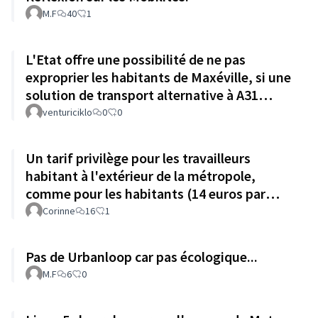
M.F
40
1
L'Etat offre une possibilité de ne pas
exproprier les habitants de Maxéville, si une
solution de transport alternative à A31
réduit de le trafic local
venturiciklo
0
0
Un tarif privilège pour les travailleurs
habitant à l'extérieur de la métropole,
comme pour les habitants (14 euros par
mois)
Corinne
16
1
Pas de Urbanloop car pas écologique...
M.F
6
0