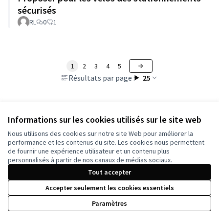
sécurisés
RL
0
1
1
2
3
4
5
Résultats par page :
25
Informations sur les cookies utilisés sur le site web
Voir toutes les propositions retirées
Nous utilisons des cookies sur notre site Web pour améliorer la
performance et les contenus du site. Les cookies nous permettent
de fournir une expérience utilisateur et un contenu plus
Conditions d'utilisation
personnalisés à partir de nos canaux de médias sociaux.
Paramètres des cookies
Tout accepter
Accepter seulement les cookies essentiels
Licence Cre
(Lien extern
Paramètres
(Lien externe)
Site réalisé grâce au
logiciel libre Decidim
.
(Lien externe)