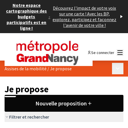
Notre espace
Découvrez l'impact de votre voix
cartographique des
sur une carte ! Avec les BP,
budgets
-
explorez, participez et façonnez
participatifs est en
l'avenir de votre ville !
ligne !
Menu
Se connecter
Menu p
Assises de la mobilité
/
Je propose
Je propose
Nouvelle proposition
Filtrer et rechercher