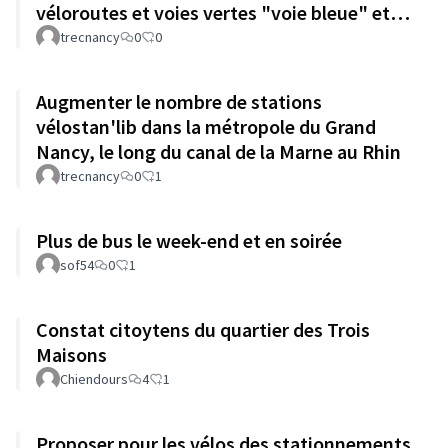
véloroutes et voies vertes "voie bleue" et
"Boucle de la Moselle"
trecnancy
0
0
Augmenter le nombre de stations
vélostan'lib dans la métropole du Grand
Nancy, le long du canal de la Marne au Rhin
trecnancy
0
1
Plus de bus le week-end et en soirée
sof54
0
1
Constat citoytens du quartier des Trois
Maisons
Chiendours
4
1
Proposer pour les vélos des stationnements