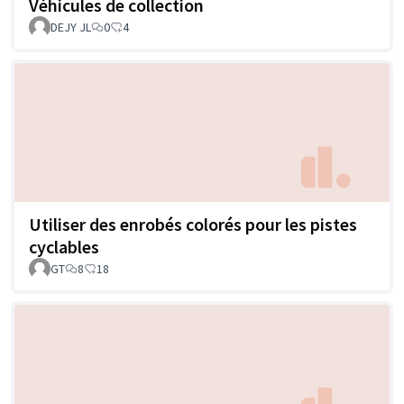
Véhicules de collection
DEJY JL
0
4
Utiliser des enrobés colorés pour les pistes
cyclables
GT
8
18