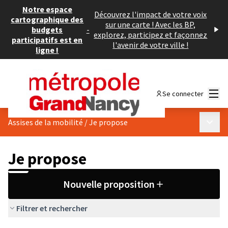
Notre espace
Découvrez l'impact de votre voix
cartographique des
sur une carte ! Avec les BP,
budgets
-
explorez, participez et façonnez
participatifs est en
l'avenir de votre ville !
ligne !
Menu
Se connecter
Menu p
Assises de la mobilité
/
Je propose
Je propose
Nouvelle proposition
Filtrer et rechercher