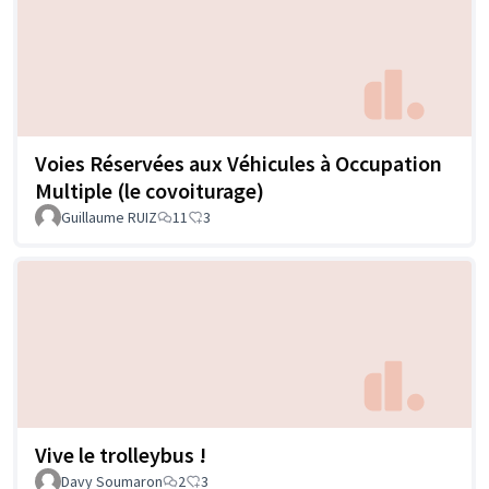
Voies Réservées aux Véhicules à Occupation
Multiple (le covoiturage)
Guillaume RUIZ
11
3
Vive le trolleybus !
Davy Soumaron
2
3