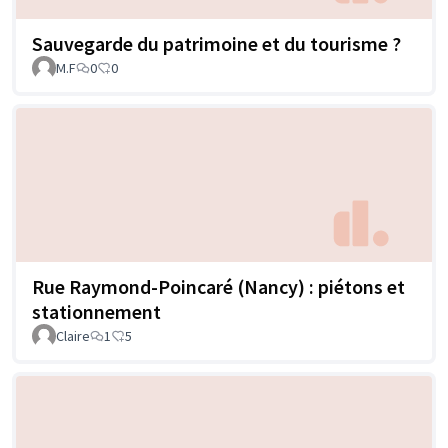
Sauvegarde du patrimoine et du tourisme ?
M.F
0
0
Rue Raymond-Poincaré (Nancy) : piétons et
stationnement
Claire
1
5