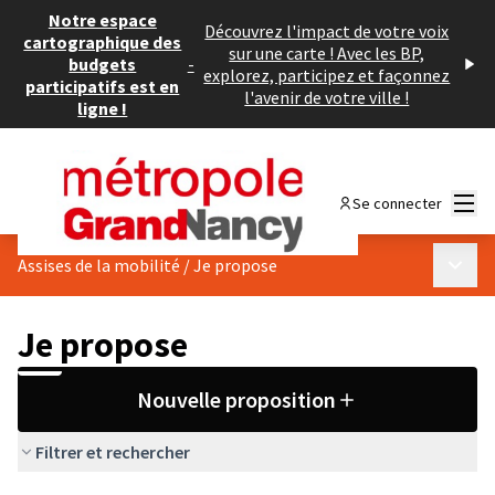
Notre espace
Découvrez l'impact de votre voix
cartographique des
sur une carte ! Avec les BP,
budgets
-
explorez, participez et façonnez
participatifs est en
l'avenir de votre ville !
ligne !
Menu
Se connecter
Menu p
Assises de la mobilité
/
Je propose
Je propose
Nouvelle proposition
Filtrer et rechercher