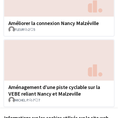
Améliorer la connexion Nancy Malzéville
FLEUR
2
5
Aménagement d’une piste cyclable sur la
VEBE reliant Nancy et Malzeville
MICHEL P.
7
7
Voir toutes les propositions retirées
Informations sur les cookies utilisés sur le site web