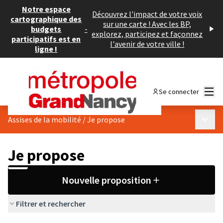
Notre espace
Découvrez l'impact de votre voix
cartographique des
sur une carte ! Avec les BP,
budgets
-
explorez, participez et façonnez
participatifs est en
l'avenir de votre ville !
ligne !
Menu
Se connecter
Menu p
Assises de la mobilité
/
Je propose
Je propose
Nouvelle proposition
Filtrer et rechercher