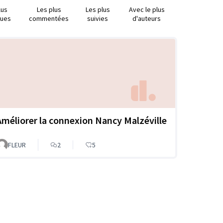
lus
Les plus
Les plus
Avec le plus
nues
commentées
suivies
d'auteurs
Améliorer la connexion Nancy Malzéville
FLEUR
2
5