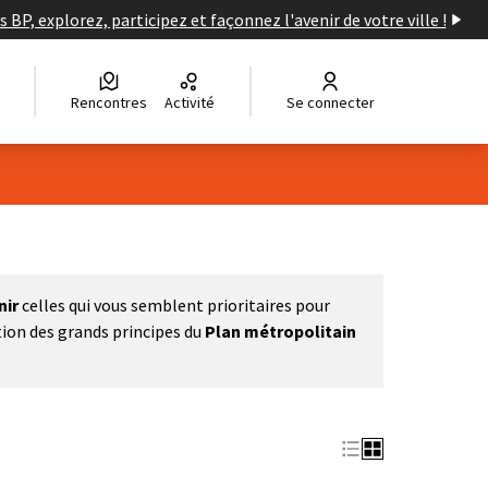
s BP, explorez, participez et façonnez l'avenir de votre ville !
Rencontres
Activité
Se connecter
nir
celles qui vous semblent prioritaires pour
tion des grands principes du
Plan métropolitain