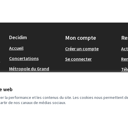
Decidim
Mon compte
Re
Accueil
Créer un compte
Act
Concertations
Se connecter
Re
-
Métropole du Grand
Tél
Nancy
Op
.
Communes du Grand
te web
Nancy
rer la performance et les contenus du site. Les cookies nous permettent de
partir de nos canaux de médias sociaux.