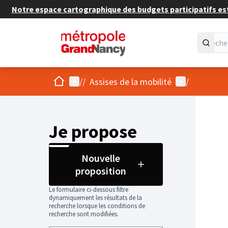
Notre espace cartographique des budgets participatifs est 
Accueil
Menu principal
Menu utilisat
/
/
Assises de la mobilité
/
Je propose
Nouvelle
proposition
Le formulaire ci-dessous filtre
dynamiquement les résultats de la
recherche lorsque les conditions de
recherche sont modifiées.