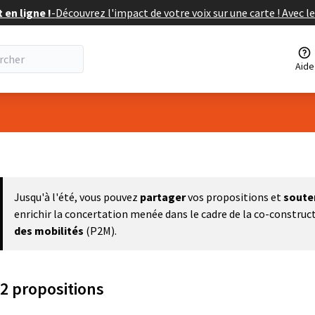
en ligne !
-
Découvrez l'impact de votre voix sur une carte ! Avec le
Aide
eur
Jusqu'à l'été, vous pouvez
partager
vos propositions et
soute
enrichir la concertation menée dans le cadre de la co-construc
des mobilités
(P2M).
2 propositions