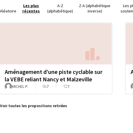
Les plus
A-Z
Z-A (alphabétique
Les p
Aléatoire
récentes
(alphabétique)
inverse)
soute
Aménagement d’une piste cyclable sur
la VEBE reliant Nancy et Malzeville
MICHEL P.
7
7
Voir toutes les propositions retirées