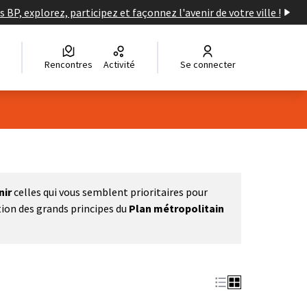
s BP, explorez, participez et façonnez l'avenir de votre ville !
Rencontres
Activité
Se connecter
nir
celles qui vous semblent prioritaires pour
tion des grands principes du
Plan métropolitain