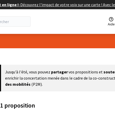
en ligne !
-
Découvrez l'impact de votre voix sur une carte ! Avec le
Aide
eur
Jusqu'à l'été, vous pouvez
partager
vos propositions et
soute
enrichir la concertation menée dans le cadre de la co-construc
des mobilités
(P2M).
1 proposition