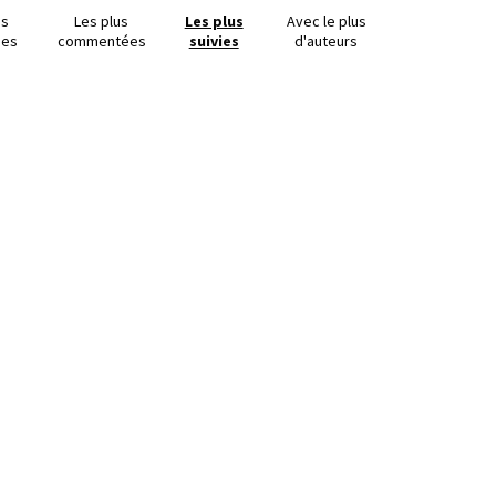
us
Les plus
Les plus
Avec le plus
ues
commentées
suivies
d'auteurs