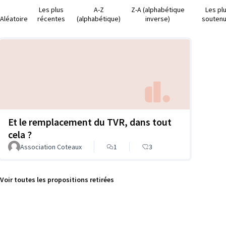
Les plus
A-Z
Z-A (alphabétique
Les pl
Aléatoire
récentes
(alphabétique)
inverse)
souten
Et le remplacement du TVR, dans tout
cela ?
Association Coteaux
1
3
Voir toutes les propositions retirées