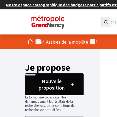
Notre espace cartographique des budgets participatifs est 
Accueil
Menu principal
Menu utilisat
/
/
Assises de la mobilité
/
Je propose
Nouvelle
proposition
Le formulaire ci-dessous filtre
dynamiquement les résultats de la
recherche lorsque les conditions de
recherche sont modifiées.