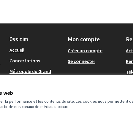
Decidim
Mon compte
Re
Accueil
Créer un compte
Act
Concertations
Se connecter
Re
-
Métropole du Grand
Tél
Nancy
Op
.
Communes du Grand
te web
Nancy
rer la performance et les contenus du site. Les cookies nous permettent de
partir de nos canaux de médias sociaux.