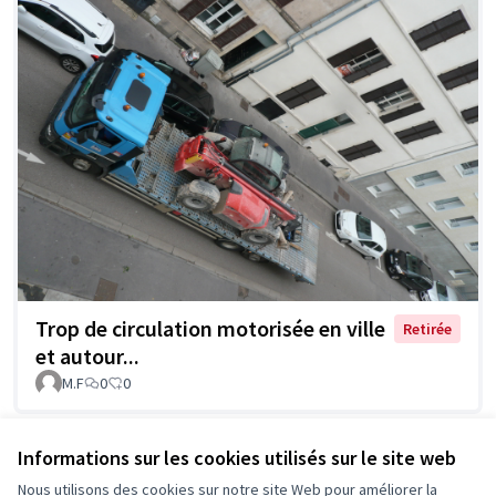
Trop de circulation motorisée en ville
Retirée
et autour...
M.F
0
0
Voir toutes les propositions
Informations sur les cookies utilisés sur le site web
Nous utilisons des cookies sur notre site Web pour améliorer la