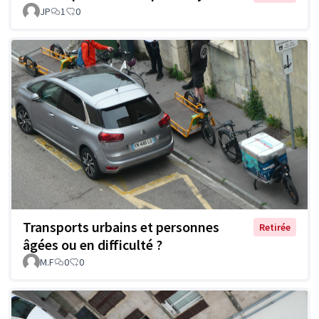
JP
1
0
Transports urbains et personnes
Retirée
âgées ou en difficulté ?
M.F
0
0