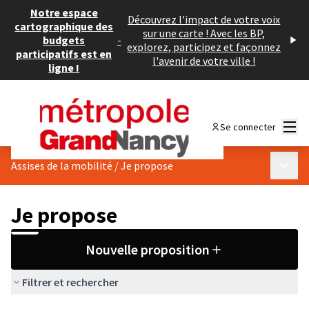
Notre espace
Découvrez l'impact de votre voix
cartographique des
sur une carte ! Avec les BP,
budgets
-
explorez, participez et façonnez
participatifs est en
l'avenir de votre ville !
ligne !
Menu
Se connecter
Menu p
Assises de la mobilité
/
Je propose
Je propose
Nouvelle proposition
Filtrer et rechercher