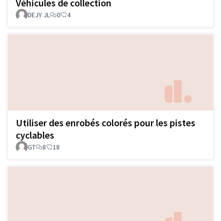
Véhicules de collection
DEJY JL
0
4
Utiliser des enrobés colorés pour les pistes
cyclables
GT
8
18