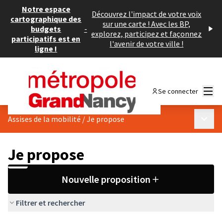
Notre espace
Découvrez l'impact de votre voix
cartographique des
sur une carte ! Avec les BP,
budgets
-
explorez, participez et façonnez
participatifs est en
l'avenir de votre ville !
ligne !
Menu
Se connecter
Menu p
Assises de la mobilité
/
Je propose
Je propose
Nouvelle proposition
Filtrer et rechercher