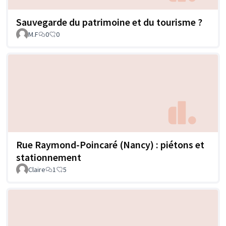
Sauvegarde du patrimoine et du tourisme ?
M.F
0
0
Rue Raymond-Poincaré (Nancy) : piétons et
stationnement
Claire
1
5