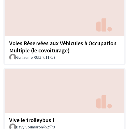
Voies Réservées aux Véhicules à Occupation
Multiple (le covoiturage)
Guillaume RUIZ
11
3
Vive le trolleybus !
Davy Soumaron
2
3