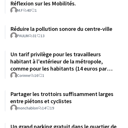
Réflexion sur les Mobilités.
M.F
40
1
Réduire la pollution sonore du centre-ville
PAULIN
31
13
Un tarif privilège pour les travailleurs
habitant à l'extérieur de la métropole,
comme pour les habitants (14 euros par
mois)
Corinne
16
1
Partager les trottoirs suffisamment larges
entre piétons et cyclistes
monchablon
14
19
Un grand parking gratuit dans le quartier de