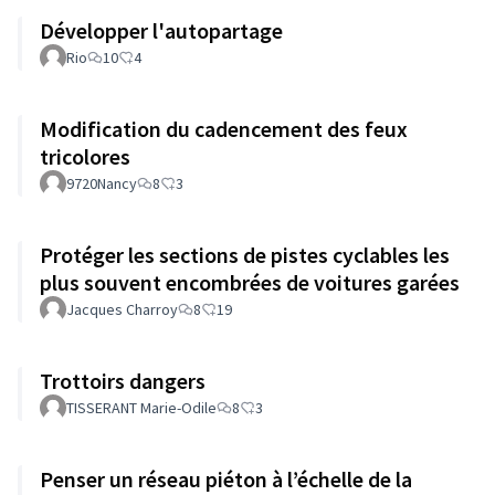
Développer l'autopartage
Rio
10
4
Modification du cadencement des feux
tricolores
9720Nancy
8
3
Protéger les sections de pistes cyclables les
plus souvent encombrées de voitures garées
Jacques Charroy
8
19
Trottoirs dangers
TISSERANT Marie-Odile
8
3
Penser un réseau piéton à l’échelle de la