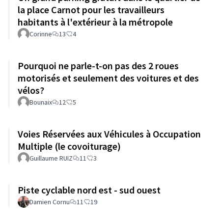
la place Carnot pour les travailleurs
habitants à l'extérieur à la métropole
Corinne
13
4
Pourquoi ne parle-t-on pas des 2 roues
motorisés et seulement des voitures et des
vélos?
Bounaix
12
5
Voies Réservées aux Véhicules à Occupation
Multiple (le covoiturage)
Guillaume RUIZ
11
3
Piste cyclable nord est - sud ouest
Damien Cornu
11
19