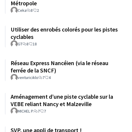
Métropole
Ceka
8
2
Utiliser des enrobés colorés pour les pistes
cyclables
GT
8
18
Réseau Express Nancéien (via le réseau
ferrée de la SNCF)
venturiciklo
7
4
Aménagement d’une piste cyclable sur la
VEBE reliant Nancy et Malzeville
MICHEL P.
7
7
SVP, une appli de transport !