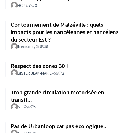
BCL
7
0
Contournement de Malzéville : quels
impacts pour les nancéiennes et nancéiens
du secteur Est ?
trecnancy
6
8
Respect des zones 30 !
BISTER JEAN-MARIE
6
2
Trop grande circulation motorisée en
transit...
M.F
6
5
Pas de Urbanloop car pas écologique...