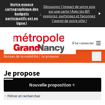
Notre espace
Découvrez l'impact de votre voix
cartographique des
sur une carte ! Avec les BP,
budgets
-
explorez, participez et façonnez
participatifs est en
l'avenir de votre ville !
ligne !
Menu
Se connecter
Menu p
Assises de la mobilité
/
Je propose
Je propose
Nouvelle proposition
Filtrer et rechercher