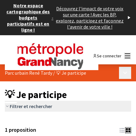
Notre espace
Découvrez l'impact de votre voix
cartographique des
sur une carte ! Avec les BP,
budgets
-
explorez, participez et façonnez
participatifs est en
l'avenir de votre ville !
ligne !
Menu
Se connecter
Menu p
Parc urbain René Tardy
/
💡 Je participe
💡 Je participe
Filtrer et rechercher
1 proposition