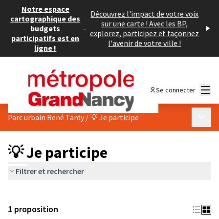
Notre espace
Découvrez l'impact de votre voix
cartographique des
sur une carte ! Avec les BP,
budgets
-
explorez, participez et façonnez
participatifs est en
l'avenir de votre ville !
ligne !
Menu
Se connecter
Menu p
Parc urbain René Tardy
/
💡 Je participe
💡 Je participe
Filtrer et rechercher
1 proposition