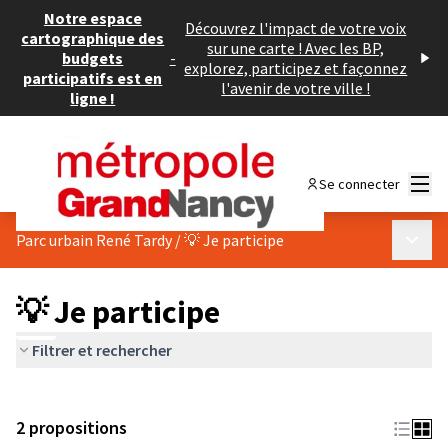
Notre espace
Découvrez l'impact de votre voix
cartographique des
sur une carte ! Avec les BP,
budgets
-
explorez, participez et façonnez
participatifs est en
l'avenir de votre ville !
ligne !
Menu
Se connecter
Menu p
Parc urbain René Tardy
/
💡 Je participe
💡 Je participe
Filtrer et rechercher
2 propositions