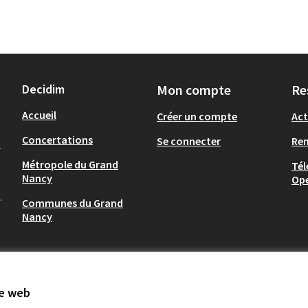
Decidim
Mon compte
Re
Accueil
Créer un compte
Act
Concertations
Se connecter
Re
-
Métropole du Grand
Tél
Nancy
Op
.
Communes du Grand
Nancy
te web