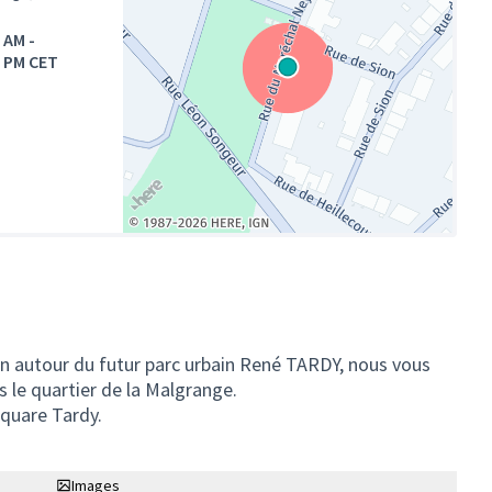
0 AM
-
0 PM CET
(Lien externe)
on autour du futur parc urbain René TARDY, nous vous
 le quartier de la Malgrange.
square Tardy.
Images