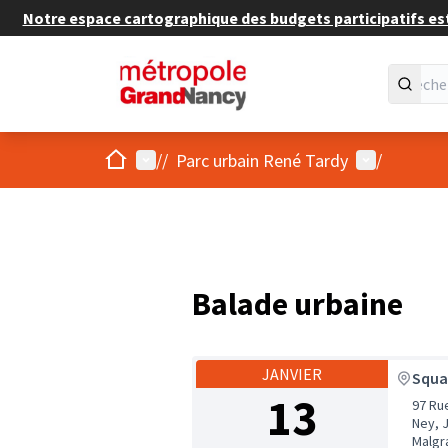
Notre espace cartographique des budgets participatifs est 
Accueil
Menu principal
Menu utilis
/
/
Parc urbain René Tardy
/
Balade urbaine
JANVIER
Squa
13
97 Ru
Ney, J
Malgr