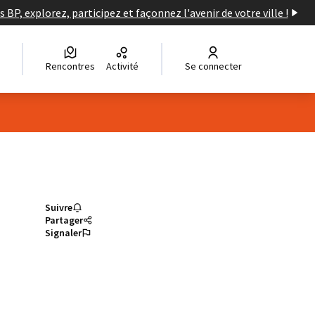
s BP, explorez, participez et façonnez l'avenir de votre ville !
Rencontres
Activité
Se connecter
Suivre
Partager
Signaler