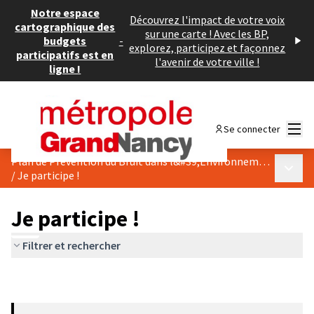
Notre espace
Découvrez l'impact de votre voix
cartographique des
sur une carte ! Avec les BP,
budgets
-
explorez, participez et façonnez
participatifs est en
l'avenir de votre ville !
ligne !
Menu
Se connecter
Plan de Prévention du Bruit dans l&#39;Environnement
Menu p
/
Je participe !
Je participe !
Filtrer et rechercher