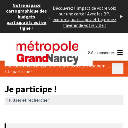
Notre espace
Découvrez l'impact de votre voix
cartographique des
sur une carte ! Avec les BP,
budgets
-
explorez, participez et façonnez
participatifs est en
l'avenir de votre ville !
ligne !
Menu
Se connecter
Plan de Prévention du Bruit dans l&#39;Environnement
Menu p
/
Je participe !
Je participe !
Filtrer et rechercher