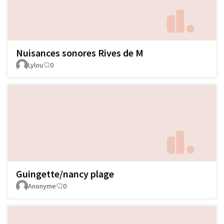
Nuisances sonores Rives de M
Lylou
0
Guingette/nancy plage
Anonyme
0