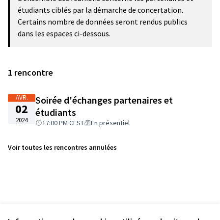
−
étudiants ciblés par la démarche de concertation.
Certains nombre de données seront rendus publics
dans les espaces ci-dessous.
1 rencontre
AVR.
Soirée d'échanges partenaires et
02
étudiants
2024
17:00 PM CEST
En présentiel
Voir toutes les rencontres annulées