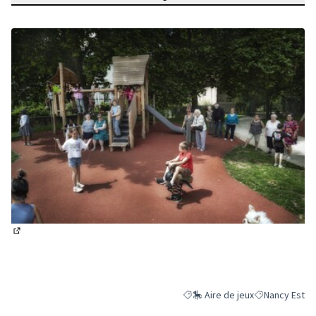
(Lien externe)
🎠 Aire de jeux
Nancy Est
Filtrer les résultats de la catégo
Filtrer les rés