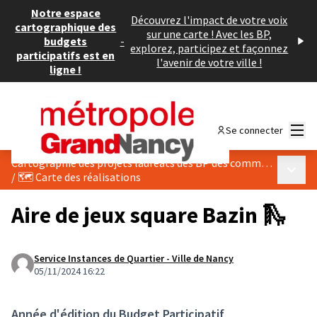
Notre espace
Découvrez l'impact de votre voix
cartographique des
sur une carte ! Avec les BP,
budgets
-
explorez, participez et façonnez
participatifs est en
l'avenir de votre ville !
ligne !
Menu
Se connecter
Cartographie des projets lauréats des BP des communes du Grand Nancy
Menu p
/
🗺️ Carte des réalisations
Aire de jeux square Bazin 🛝
Service Instances de Quartier - Ville de Nancy
05/11/2024 16:22
Année d'édition du Budget Participatif