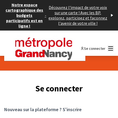
Panneau de gestion des cookies
Notre espace
Découvrez l'impact de votre voix
cartographique des
sur une carte ! Avec les BP,
budgets
-
explorez, participez et façonnez
participatifs est en
l'avenir de votre ville !
ligne !
Menu
Se connecter
Se connecter
Nouveau sur la plateforme ?
S'inscrire