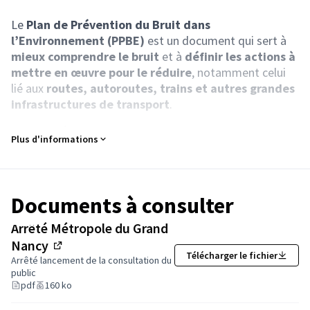
Le
Plan de Prévention du Bruit dans
l’Environnement (PPBE)
est un document qui sert à
mieux comprendre le bruit
et à
définir les actions à
mettre en œuvre pour le réduire
, notamment celui
lié aux
routes, autoroutes, trains et autres grandes
infrastructures de transport
.
Dans la
Métropole du Grand Nancy
, le PPBE concerne
Plus d'informations
surtout les infrastructures routières.
Le document est mis à jour tous les 5 ans. Nous en
sommes aujourd’hui à la
4ème échéance
.
La consultation du public sur le
Plan de Prévention du
Documents à consulter
Bruit dans l’Environnement (PPBE)
se déroule sur
une
période de deux mois
.
Arrêté Métropole du Grand
Pendant toute cette durée,
chacun peut prendre
Nancy
Télécharger le fichier
(Lien externe)
connaissance du projet
, poser des questions et
Arrêté lancement de la consultation du
exprimer son avis
public
.
pdf
160 ko
La Métropole du Grand Nancy vous donne la parole