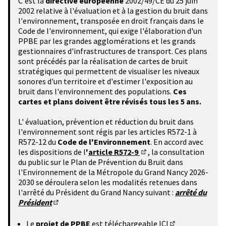
C'est la
directive européenne
2002/49/CE du 25 juin
2002 relative à l'évaluation et à la gestion du bruit dans
l'environnement, transposée en droit français dans le
Code de l'environnement, qui exige l'élaboration d'un
PPBE par les grandes agglomérations et les grands
gestionnaires d'infrastructures de transport. Ces plans
sont précédés par la réalisation de cartes de bruit
stratégiques qui permettent de visualiser les niveaux
sonores d'un territoire et d'estimer l'exposition au
bruit dans l'environnement des populations.
Ces
cartes et plans doivent être révisés tous les 5 ans.
L' évaluation, prévention et réduction du bruit dans
l'environnement sont régis par les articles R572-1 à
R572-12 du
Code de l'Environnement
. En accord avec
les dispositions de l
'
article R572-9
, la consultation
(Lien externe)
du public sur le Plan de Prévention du Bruit dans
l'Environnement de la Métropole du Grand Nancy 2026-
2030 se déroulera selon les modalités retenues dans
l'arrêté du Président du Grand Nancy suivant :
arrêté du
Président
(S'ouvre dans un nouvel onglet)
Le
projet de PPBE
est téléchargeable
ICI