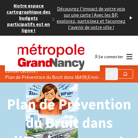
Notre espace
Découvrez l'impact de votre voix
cartographique des
sur une carte ! Avec les BP,
budgets
-
explorez, participez et façonnez
participatifs est en
l'avenir de votre ville !
ligne !
Menu
Se connecter
Concertations
/
Menu principa
Suivre
Plan de Prévention du Bruit dans l&#39;Environnement
Plan de Prévention
du Bruit dans