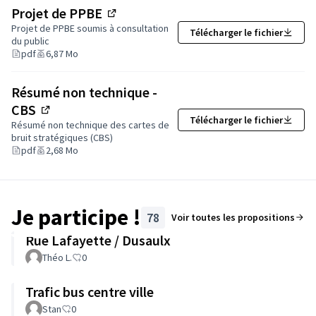
parce que
vous êtes les premiers concernés
.
Projet de PPBE
La consultation du public sert à
:
(Lien externe)
Projet de PPBE soumis à consultation
Télécharger le fichier
vous informer sur le bruit près de chez vous,
du public
recueillir vos
remarques, constats et propositions
,
pdf
6,87 Mo
améliorer le plan avant son adoption définitive.
Résumé non technique -
Donner son avis est un droit
, et chaque contribution
CBS
est prise en compte.
Télécharger le fichier
(Lien externe)
Résumé non technique des cartes de
bruit stratégiques (CBS)
pdf
2,68 Mo
Je participe !
78
Voir toutes les propositions
Rue Lafayette / Dusaulx
Théo L.
0
Trafic bus centre ville
Stan
0