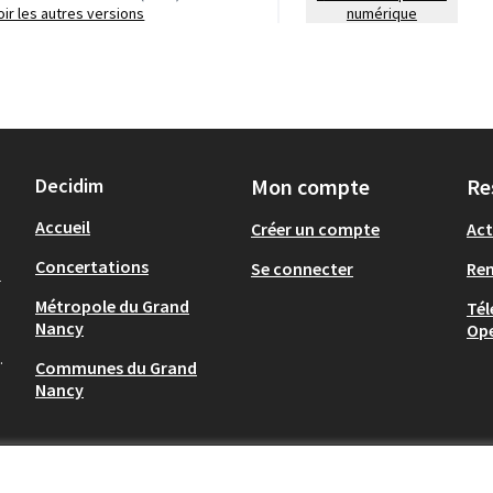
voir les autres versions
numérique
Decidim
Mon compte
Re
Accueil
Créer un compte
Act
Concertations
Se connecter
Re
-
Métropole du Grand
Tél
Nancy
Op
.
Communes du Grand
Nancy