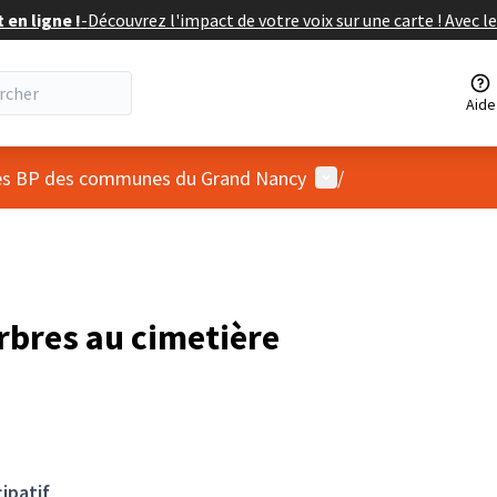
en ligne !
-
Découvrez l'impact de votre voix sur une carte ! Avec le
Aide
Menu utilisateur
 des BP des communes du Grand Nancy
/
rbres au cimetière
ipatif