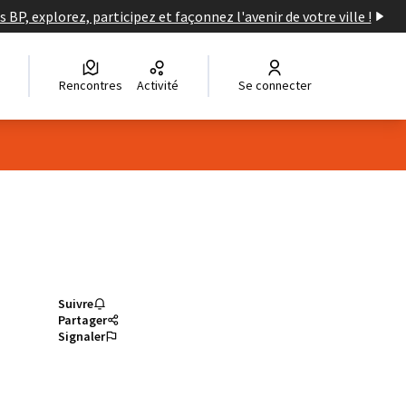
s BP, explorez, participez et façonnez l'avenir de votre ville !
Rencontres
Activité
Se connecter
Suivre
Partager
Signaler