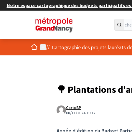
Notre espace cartographique des budgets participatifs est 
Accueil
Menu principal
/
/
Cartographie des projets lauréats
🌳 Plantations d'a
CartoBP
08/11/2024 10:12
Année d'édition du Budget Partic