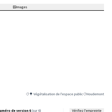
(Lien externe)
Images
🌳 Végétalisation de l'espace public
Houdemont
Filtrer les résultats de la catégorie : 🌳 Végétalisation de
Filtrer les résulta
uméro de version 6
(sur 6)
Vérifiez l'empreinte