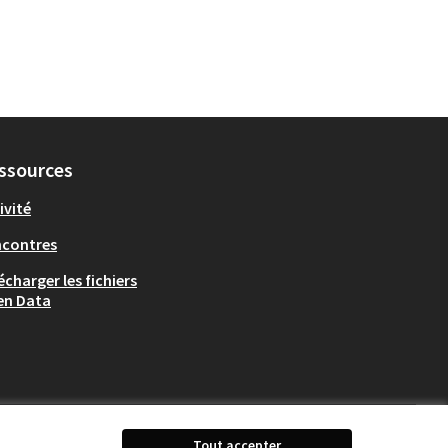
ssources
ivité
ncontres
écharger les fichiers
en Data
Tout accepter