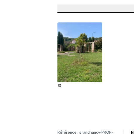
(Lien externe)
Référence : grandnancy-PROP-
N