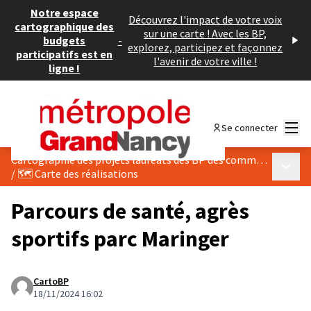
Notre espace
Découvrez l'impact de votre voix
cartographique des
sur une carte ! Avec les BP,
budgets
-
explorez, participez et façonnez
participatifs est en
l'avenir de votre ville !
ligne !
Menu
Se connecter
Cartographie des projets lauréats des BP des communes du Grand Nancy
Menu p
/
🗺️ Carte des réalisations
Parcours de santé, agrès
sportifs parc Maringer
CartoBP
18/11/2024 16:02