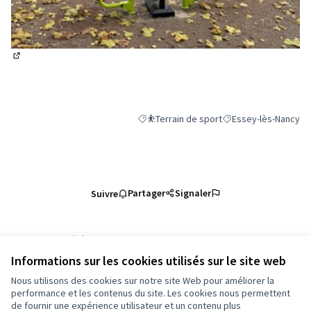
(Lien externe)
⛹️Terrain de sport
Essey-lès-Nancy
Filtrer les résultats de la catégorie : ⛹️Te
Filtrer les résultats 
Partager
Signaler
Suivre
Référence : grandnancy-PROP-2024-11-4978
Numéro de version 2
(sur 2)
voir les autres versions
Informations sur les cookies utilisés sur le site web
Vérifiez l'empreinte numérique
Nous utilisons des cookies sur notre site Web pour améliorer la
performance et les contenus du site. Les cookies nous permettent
de fournir une expérience utilisateur et un contenu plus
Conditions d'utilisation