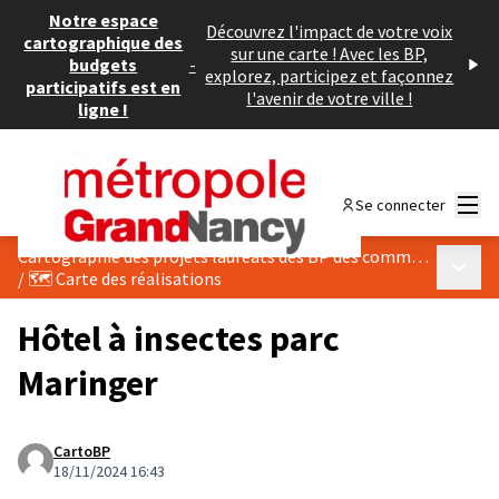
Notre espace
Découvrez l'impact de votre voix
cartographique des
sur une carte ! Avec les BP,
budgets
-
explorez, participez et façonnez
participatifs est en
l'avenir de votre ville !
ligne !
Menu
Se connecter
Cartographie des projets lauréats des BP des communes du Grand Nancy
Menu p
/
🗺️ Carte des réalisations
Hôtel à insectes parc
Maringer
CartoBP
18/11/2024 16:43