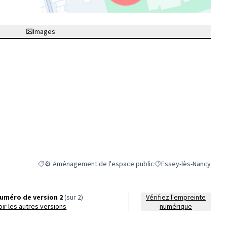
(Lien externe)
Images
⚙️ Aménagement de l'espace public
Essey-lès-Nancy
Filtrer les résultats de la catégorie : ⚙️ Aménagement de l'esp
Filtrer les résultats pou
uméro de version 2
(sur 2)
Vérifiez l'empreinte
voir les autres versions
numérique