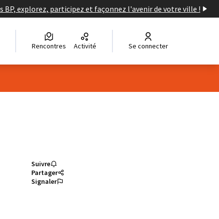
s BP, explorez, participez et façonnez l'avenir de votre ville !
Rencontres
Activité
Se connecter
Suivre
Partager
Signaler