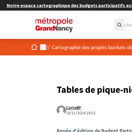
Notre espace cartographique des budgets participatifs est 
Accueil
Menu principal
/
/
Cartographie des projets lauréats
Tables de pique-ni
CartoBP
18/11/2024 16:52
Année d'édition du Budget Partic