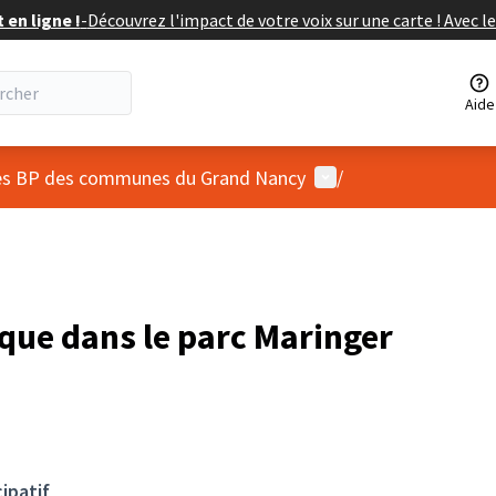
en ligne !
-
Découvrez l'impact de votre voix sur une carte ! Avec le
Aide
Menu utilisateur
 des BP des communes du Grand Nancy
/
que dans le parc Maringer
ipatif