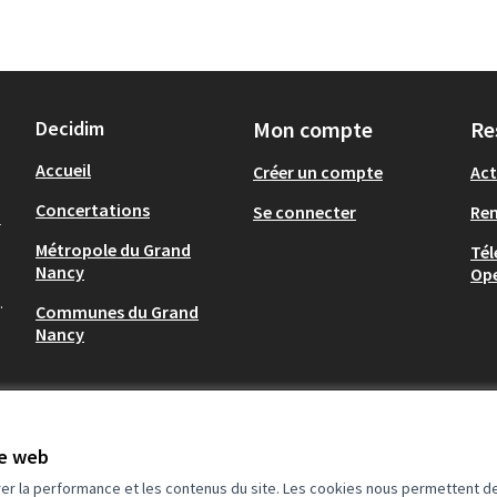
Decidim
Mon compte
Re
Accueil
Créer un compte
Act
Concertations
Se connecter
Re
-
Métropole du Grand
Tél
Nancy
Op
.
Communes du Grand
Nancy
te web
rer la performance et les contenus du site. Les cookies nous permettent de