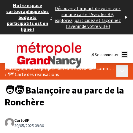
Notre espace
Découvrez l'impact de votre voix
cartographique des
sur une carte ! Avec les BP,
budgets
-
explorez, participez et façonnez
participatifs est en
l'avenir de votre ville !
ligne !
Menu
Se connecter
Cartographie des projets lauréats des BP des communes du Grand Nancy
Menu p
/
🗺️ Carte des réalisations
🧑‍🧒 Balançoire au parc de la
Ronchère
CartoBP
20/05/2025 09:30