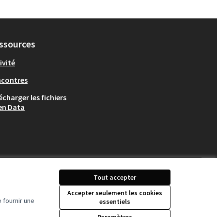
ssources
ivité
ncontres
écharger les fichiers
en Data
Tout accepter
Accepter seulement les cookies
 fournir une
essentiels
Licence Creative Comm
(Lien externe)