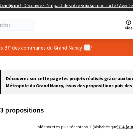
en ligne !
-
Découvrez l'impact de votre voix sur une carte ! Avec le
Aide
Menu utilisateur
 des BP des communes du Grand Nancy
/
 la carte
 suivant est une carte qui présente les éléments de cette page comm
Découvrez sur cette page les projets réalisés grâce aux b
Métropole du Grand Nancy, issus des propositions puis des 
3 propositions
Aléatoire
Les plus récentes
A-Z (alphabétique)
Z-A (al