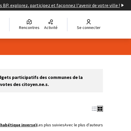
s BP, explorez, participez et façonnez l'avenir de votre ville !
Rencontres
Activité
Se connecter
Leaflet
|
©
OpenStreetMap
contributors
e des points de carte. L'élément peut être utilisé avec un lecteur
udgets participatifs des communes de la
votes des citoyen.ne.s.
phabétique inverse)
Les plus suivies
Avec le plus d'auteurs