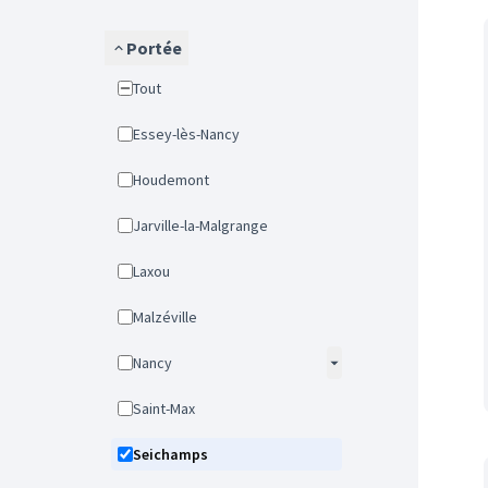
Portée
Tout
Essey-lès-Nancy
Houdemont
Jarville-la-Malgrange
Laxou
Malzéville
Nancy
Saint-Max
Seichamps