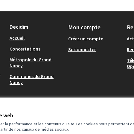
Decidim
Mon compte
Re
Accueil
Créer un compte
Act
Concertations
Se connecter
Re
-
Métropole du Grand
Tél
Nancy
Op
.
Communes du Grand
Nancy
te web
rer la performance et les contenus du site. Les cookies nous permettent de
partir de nos canaux de médias sociaux.