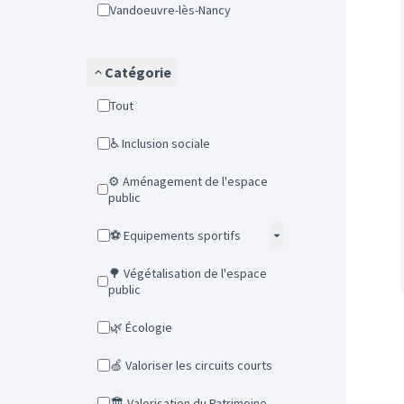
Vandoeuvre-lès-Nancy
Catégorie
Tout
♿ Inclusion sociale
⚙️ Aménagement de l'espace
public
⚽ Equipements sportifs
🌳 Végétalisation de l'espace
public
🌿 Écologie
🍏 Valoriser les circuits courts
🏛️ Valorisation du Patrimoine