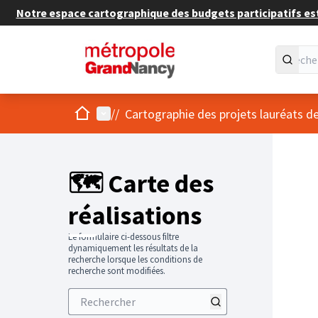
Notre espace cartographique des budgets participatifs est 
Accueil
Menu principal
/
/
Cartographie des projets lauréats
Passer
L'élément
+
−
🗺️ Carte des
réalisations
Le formulaire ci-dessous filtre
dynamiquement les résultats de la
recherche lorsque les conditions de
recherche sont modifiées.