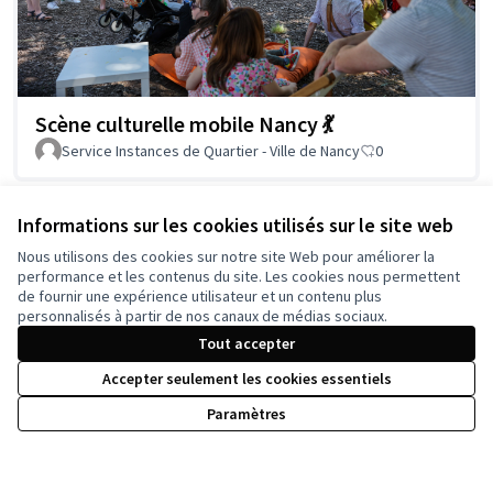
Scène culturelle mobile Nancy 💃
Service Instances de Quartier - Ville de Nancy
0
Informations sur les cookies utilisés sur le site web
Voir toutes les propositions retirées
Nous utilisons des cookies sur notre site Web pour améliorer la
performance et les contenus du site. Les cookies nous permettent
de fournir une expérience utilisateur et un contenu plus
personnalisés à partir de nos canaux de médias sociaux.
Tout accepter
Conditions d'utilisation
Paramètres des cookies
Accepter seulement les cookies essentiels
Paramètres
Licence Cre
(Lien extern
(Lien externe)
Site réalisé grâce au
logiciel libre Decidim
.
(Lien externe)