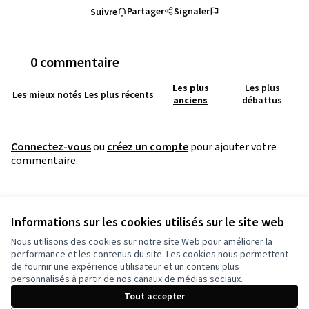
Partager
Signaler
Suivre
0 commentaire
Les plus
Les plus
Les mieux notés
Les plus récents
anciens
débattus
Connectez-vous
ou
créez un compte
pour ajouter votre
commentaire.
Référence : grandnancy-PROP-2023-02-2693
Numéro de version 1
(sur 1)
voir les autres versions
Informations sur les cookies utilisés sur le site web
Vérifiez l'empreinte numérique
Nous utilisons des cookies sur notre site Web pour améliorer la
performance et les contenus du site. Les cookies nous permettent
de fournir une expérience utilisateur et un contenu plus
Conditions d'utilisation
personnalisés à partir de nos canaux de médias sociaux.
Paramètres des cookies
Tout accepter