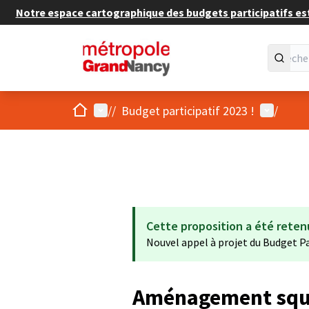
Notre espace cartographique des budgets participatifs est 
Accueil
Menu principal
Menu util
/
/
Budget participatif 2023 !
/
Cette proposition a été reten
Nouvel appel à projet du Budget Pa
Aménagement squ