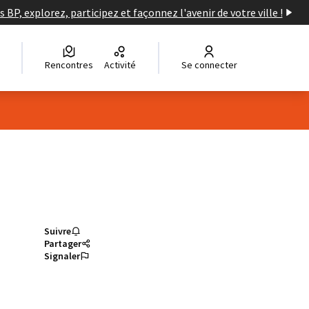
s BP, explorez, participez et façonnez l'avenir de votre ville !
Rencontres
Activité
Se connecter
Suivre
Partager
Signaler