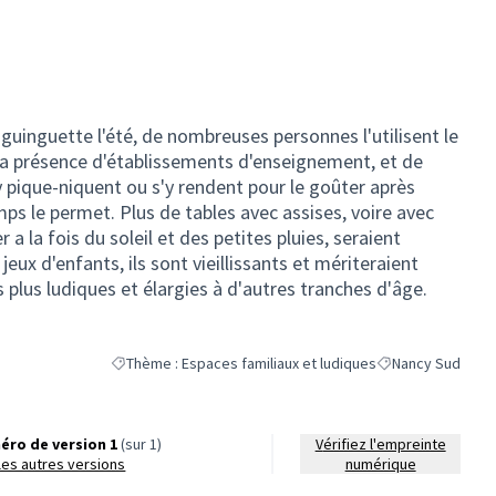
guinguette l'été, de nombreuses personnes l'utilisent le
 la présence d'établissements d'enseignement, et de
y pique-niquent ou s'y rendent pour le goûter après
mps le permet. Plus de tables avec assises, voire avec
a la fois du soleil et des petites pluies, seraient
jeux d'enfants, ils sont vieillissants et mériteraient
 plus ludiques et élargies à d'autres tranches d'âge.
Thème : Espaces familiaux et ludiques
Nancy Sud
Filtrer les résultats de la catégorie : Thème : Espaces fami
Filtrer les résulta
éro de version 1
(sur 1)
Vérifiez l'empreinte
r les autres versions
numérique