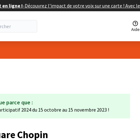
en ligne !
-
Découvrez l'impact de votre voix sur une carte ! Avec le
Aide
isateur
ue parce que :
rticipatif 2024 du 15 octobre au 15 novembre 2023 !
are Chopin