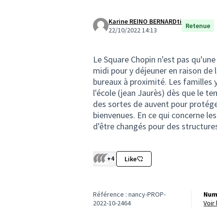
Karine REINO BERNARDti
Retenue
22/10/2022 14:13
Le Square Chopin n'est pas qu'une 
midi pour y déjeuner en raison de
bureaux à proximité. Les familles 
l'école (jean Jaurès) dès que le te
des sortes de auvent pour protéger 
bienvenues. En ce qui concerne les 
d'être changés pour des structures
+4
Like
Référence : nancy-PROP-
Num
2022-10-2464
voi