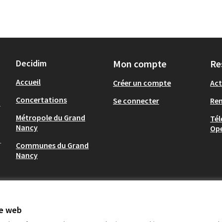
Decidim
Mon compte
Re
Accueil
Créer un compte
Act
Concertations
Se connecter
Re
-
Métropole du Grand
Tél
Nancy
Op
.
Communes du Grand
Nancy
te web