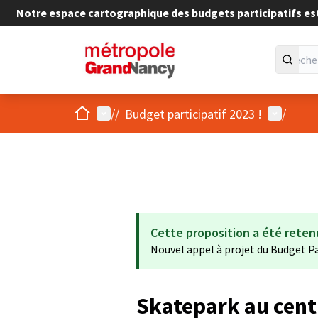
Notre espace cartographique des budgets participatifs est 
Accueil
Menu principal
Menu util
/
/
Budget participatif 2023 !
/
Cette proposition a été reten
Nouvel appel à projet du Budget Pa
Skatepark au centr