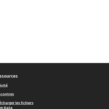
pements sportifs de proximité
ssources
ivité
ncontres
écharger les fichiers
en Data