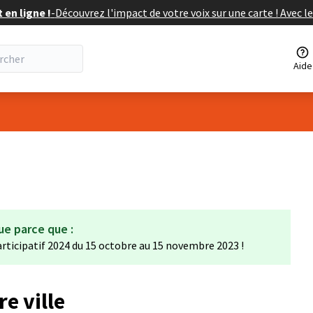
en ligne !
-
Découvrez l'impact de votre voix sur une carte ! Avec le
Aide
isateur
ue parce que :
rticipatif 2024 du 15 octobre au 15 novembre 2023 !
e ville