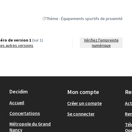
Thème : Équipements sportifs de proximité
Filtrer les résultats de la catégorie : Thème : Équi
éro de version 1
(sur 1)
Vérifiez l'empreinte
r les autres versions
numérique
Decidim
Mon compte
Re
Accueil
Créer un compte
Act
Concertations
Se connecter
Re
-
Métropole du Grand
Tél
Nancy
Op