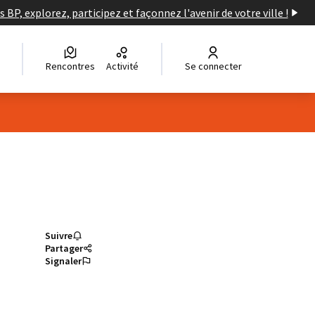
s BP, explorez, participez et façonnez l'avenir de votre ville !
Rencontres
Activité
Se connecter
Suivre
Partager
Signaler