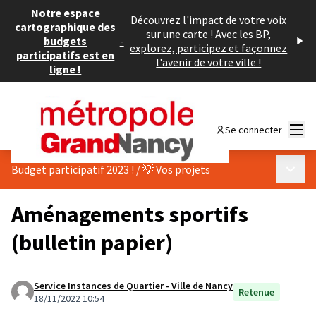
Notre espace
Découvrez l'impact de votre voix
cartographique des
sur une carte ! Avec les BP,
budgets
-
explorez, participez et façonnez
participatifs est en
l'avenir de votre ville !
ligne !
Menu
Se connecter
Menu p
Budget participatif 2023 !
/
💡 Vos projets
Aménagements sportifs
(bulletin papier)
Service Instances de Quartier - Ville de Nancy
Retenue
18/11/2022 10:54