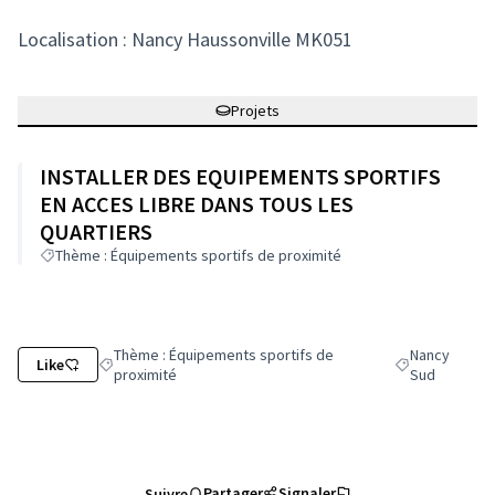
Localisation : Nancy Haussonville MK051
Projets
INSTALLER DES EQUIPEMENTS SPORTIFS
EN ACCES LIBRE DANS TOUS LES
QUARTIERS
Thème : Équipements sportifs de proximité
Thème : Équipements sportifs de
Nancy
Like
Filtrer les résultats de la catégorie : Thème : Équipements s
Filtrer les résu
proximité
Sud
Partager
Signaler
Suivre