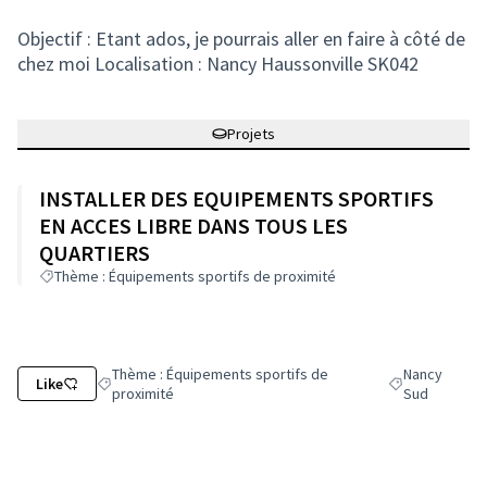
Objectif : Etant ados, je pourrais aller en faire à côté de
chez moi Localisation : Nancy Haussonville SK042
Projets
INSTALLER DES EQUIPEMENTS SPORTIFS
EN ACCES LIBRE DANS TOUS LES
QUARTIERS
Thème : Équipements sportifs de proximité
Thème : Équipements sportifs de
Nancy
Like
Filtrer les résultats de la catégorie : Thème : Équipements s
Filtrer les résu
proximité
Sud