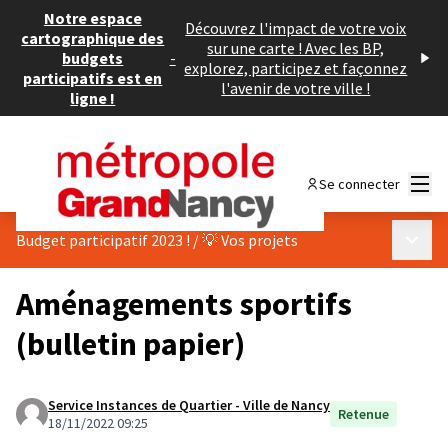
Notre espace
Découvrez l'impact de votre voix
cartographique des
sur une carte ! Avec les BP,
budgets
-
explorez, participez et façonnez
participatifs est en
l'avenir de votre ville !
ligne !
Menu
Se connecter
Menu p
Budget participatif 2023 !
/
💡 Vos projets
Aménagements sportifs
(bulletin papier)
Service Instances de Quartier - Ville de Nancy
Retenue
18/11/2022 09:25