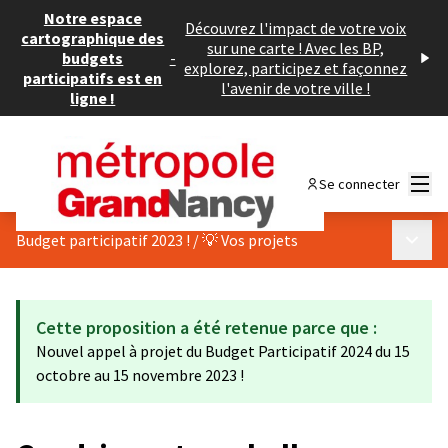
Notre espace
Découvrez l'impact de votre voix
cartographique des
sur une carte ! Avec les BP,
budgets
-
explorez, participez et façonnez
participatifs est en
l'avenir de votre ville !
ligne !
Menu
Se connecter
Menu p
Budget participatif 2023 !
/
💡 Vos projets
Cette proposition a été retenue parce que :
Nouvel appel à projet du Budget Participatif 2024 du 15
octobre au 15 novembre 2023 !