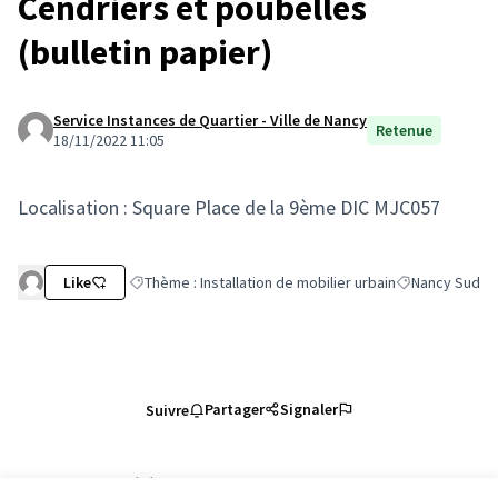
Cendriers et poubelles
(bulletin papier)
Service Instances de Quartier - Ville de Nancy
Retenue
18/11/2022 11:05
Localisation : Square Place de la 9ème DIC MJC057
Like
Thème : Installation de mobilier urbain
Nancy Sud
Filtrer les résultats de la catégorie : Thème : Installatio
Filtrer les résu
Partager
Signaler
Suivre
Référence : nancy-PROP-2022-11-2631